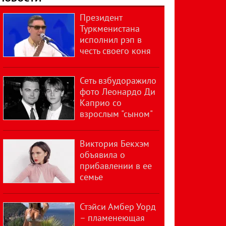
Президент
Туркменистана
исполнил рэп в
честь своего коня
Сеть взбудоражило
фото Леонардо Ди
Каприо со
взрослым "сыном"
Виктория Бекхэм
объявила о
прибавлении в ее
семье
Стэйси Амбер Уорд
– пламенеющая