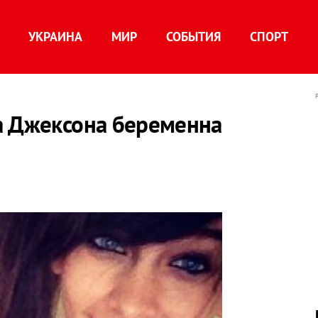
УКРАИНА
МИР
СОБЫТИЯ
СПОРТ
а Джексона беременна