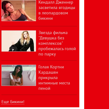
Кендалл Дженнер
засветила ягодицы
в леопардовом
бикини
Звезда фильма
"Девушка без
комплексов"
пробежалась голой
по парку
Голая Кортни
Кардашян
прикрыла
интимные места
пеной
Еще Бикини!