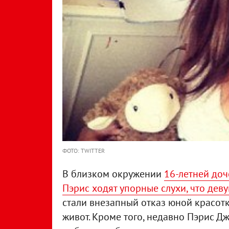
ФОТО: TWITTER
В близком окружении
16-летней до
Пэрис ходят упорные слухи, что дев
стали внезапный отказ юной красотк
живот. Кроме того, недавно Пэрис 