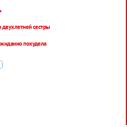
ь
о двухлетней сестры
ожиданно похудела