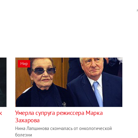
Мир
к
Умерла супруга режиссера Марка
Захарова
Нина Лапшинова скончалась от онкологической
болезни