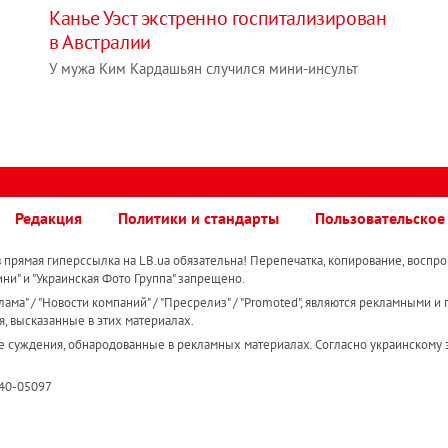
Канье Уэст экстренно госпитализирован
в Австралии
У мужа Ким Кардашьян случился мини-инсульт
Редакция
Политики и стандарты
Пользовательское
прямая гиперссылка на LB.ua обязательна! Перепечатка, копирование, воспро
ини" и "Украинская Фото Группа" запрещено.
ама" / "Новости компаний" / "Пресрелиз" / "Promoted", являются рекламными и 
я, высказанные в этих материалах.
е суждения, обнародованные в рекламных материалах. Согласно украинскому з
R40-05097