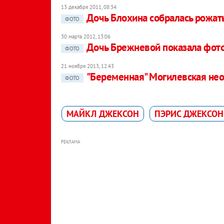
13 декабря 2011, 08:34
Дочь Блохина собралась рожат
ФОТО
30 марта 2012, 13:06
Дочь Брежневой показала фот
ФОТО
21 ноября 2013, 12:43
"Беременная" Могилевская не
ФОТО
МАЙКЛ ДЖЕКСОН
ПЭРИС ДЖЕКСОН
РЕКЛАМА