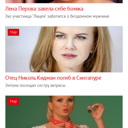
Лена Перова завела себе бомжа
Экс-участница "Лицея" заботится о бездомном мужчине
Мир
Отец Николь Кидман погиб в Сингапуре
Энтони посещал сестру актрисы
Мир