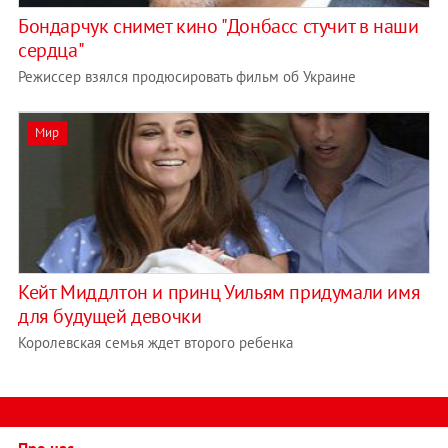
Бондарчук снимет кино "Донбасс стучит в наши
сердца"
Режиссер взялся продюсировать фильм об Украине
Мир
Кейт Миддлтон и принц Уильям придумали имя
для будущей девочки
Королевская семья ждет второго ребенка