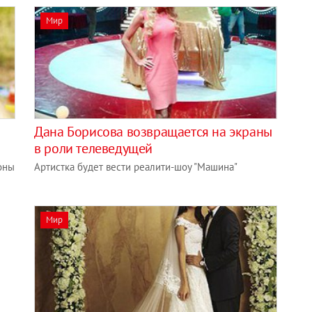
Мир
Дана Борисова возвращается на экраны
в роли телеведущей
оны
Артистка будет вести реалити-шоу "Машина"
Мир