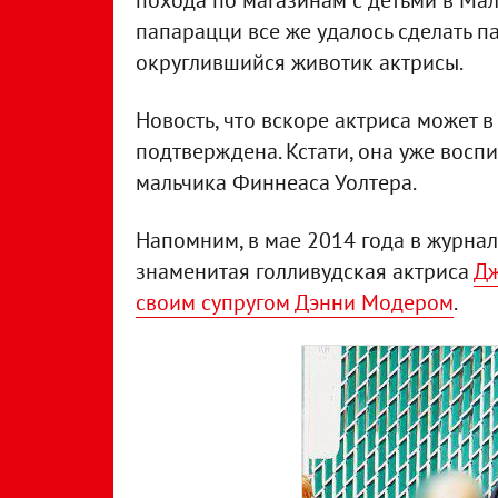
похода по магазинам с детьми в Мал
папарацци все же удалось сделать п
округлившийся животик актрисы.
Новость, что вскоре актриса может 
подтверждена. Кстати, она уже восп
мальчика Финнеаса Уолтера.
Напомним, в мае 2014 года в журнале
знаменитая голливудская актриса
Дж
своим супругом Дэнни Модером
.