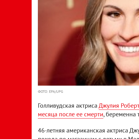
ФОТО: EPA/UPG
Голливудская актриса
Джулия Роберт
месяца после ее смерти
, беременна
46-летняя американская актриса Дж