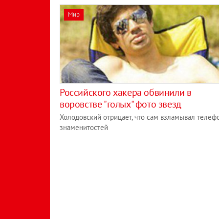
Мир
Российского хакера обвинили в
воровстве "голых" фото звезд
Холодовский отрицает, что сам взламывал телеф
знаменитостей