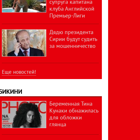
супруга капитана
клуба Английской
Премьер-Лиги
Дядю президента
Сирии будут судить
за мошенничество
Еще новостей!
БИКИНИ
Беременная Тина
Кунаки обнажилась
для обложки
глянца