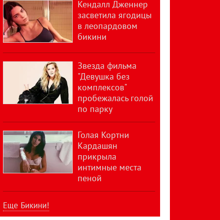
Кендалл Дженнер
засветила ягодицы
в леопардовом
бикини
Звезда фильма
"Девушка без
комплексов"
пробежалась голой
по парку
Голая Кортни
Кардашян
прикрыла
интимные места
пеной
Еще Бикини!