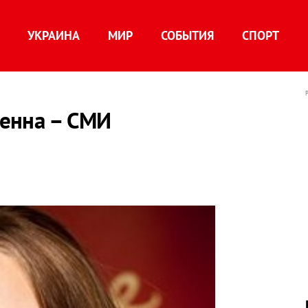
УКРАИНА
МИР
СОБЫТИЯ
СПОРТ
енна – СМИ