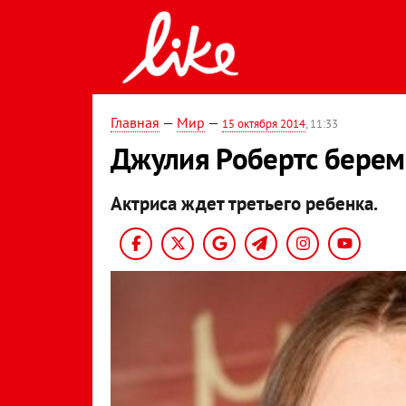
Главная
—
Мир
—
15 октября 2014
, 11:33
Джулия Робертс берем
Актриса ждет третьего ребенка.