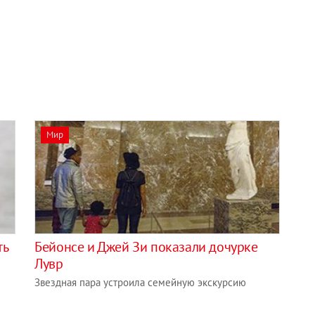
Мир
ть
Бейонсе и Джей Зи показали дочурке
Лувр
Звездная пара устроила семейную экскурсию