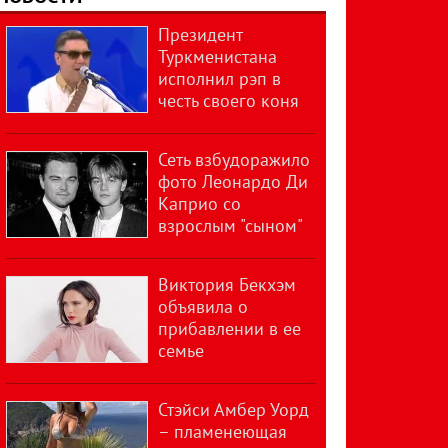
Президент
Туркменистана
исполнил рэп в
честь своего коня
Сеть взбудоражило
фото Леонардо Ди
Каприо со
взрослым "сыном"
Виктория Бекхэм
объявила о
прибавлении в ее
семье
Стэйси Амбер Уорд
– пламенеющая