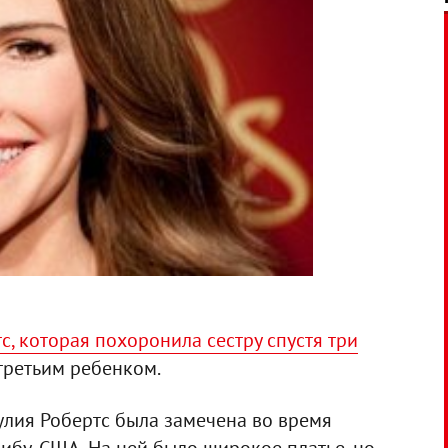
с, которая похоронила сестру спустя три
 третьим ребенком.
улия Робертс была замечена во время