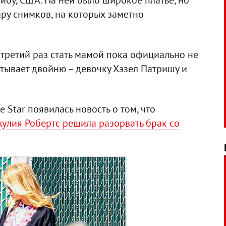
ибу, США. На ней было широкое платье, но
ару снимков, на которых заметно
в третий раз стать мамой пока официально не
итывает двойню – девочку Хэзел Патришу и
 Star появилась новость о том, что
улия Робертс решила разорвать брак со