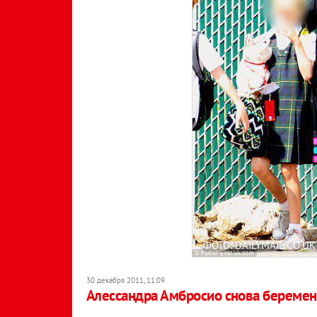
ФОТО: DAILYMAIL.CO.UK
30 декабря 2011, 11:09
Алессандра Амбросио снова беремен