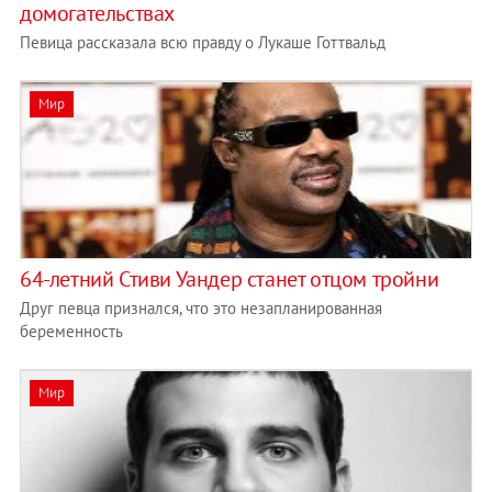
домогательствах
Певица рассказала всю правду о Лукаше Готтвальд
Мир
64-летний Стиви Уандер станет отцом тройни
Друг певца признался, что это незапланированная
беременность
Мир