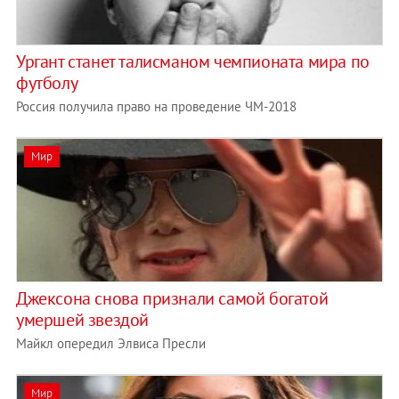
Ургант станет талисманом чемпионата мира по
футболу
Россия получила право на проведение ЧМ-2018
Мир
Джексона снова признали самой богатой
умершей звездой
Майкл опередил Элвиса Пресли
Мир