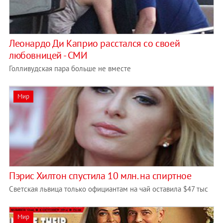
Леонардо Ди Каприо расстался со своей
любовницей - СМИ
Голливудская пара больше не вместе
Мир
Пэрис Хилтон спустила 10 млн. на спиртное
Светская львица только официантам на чай оставила $47 тыс
Мир