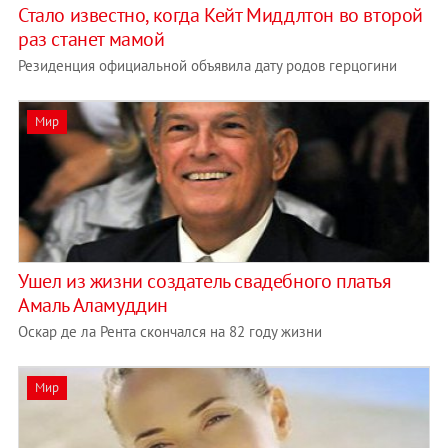
Стало известно, когда Кейт Миддлтон во второй
раз станет мамой
Резиденция официальной объявила дату родов герцогини
Мир
Ушел из жизни создатель свадебного платья
Амаль Аламуддин
Оскар де ла Рента скончался на 82 году жизни
Мир