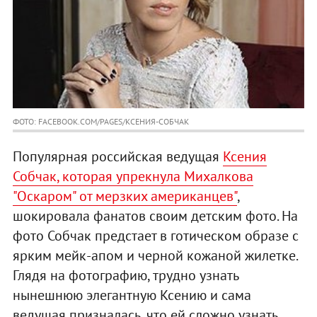
ФОТО: FACEBOOK.COM/PAGES/КСЕНИЯ-СОБЧАК
Популярная российская ведущая
Ксения
Собчак, которая упрекнула Михалкова
"Оскаром" от мерзких американцев"
,
шокировала фанатов своим детским фото. На
фото Собчак предстает в готическом образе с
ярким мейк-апом и черной кожаной жилетке.
Глядя на фотографию, трудно узнать
нынешнюю элегантную Ксению и сама
ведущая призналась, что ей сложно узнать