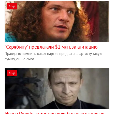
Мир
"Скрябину" предлагали $1 млн. за агитацию
Правда, вспомнить, какая партия предлагала артисту такую
сумму, он не смог
Мир
Ивану Охлобыстину вручили бутылку с кровью