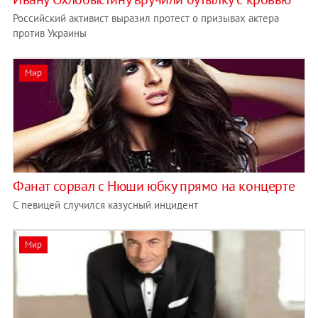
Российский активист выразил протест о призывах актера
против Украины
Мир
Фанат сорвал с Нюши юбку прямо на концерте
С певицей случился казусный инцидент
Мир