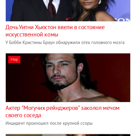
Дочь Уитни Хьюстон ввели в состояние
искусственной комы
У Бобби Кристины Браун обнаружили отек головного мозга
Мир
Актер "Могучих рейнджеров" заколол мечом
своего соседа
Инцидент произошел после крупной ссоры