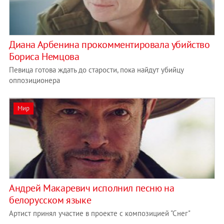
Диана Арбенина прокомментировала убийство
Бориса Немцова
Певица готова ждать до старости, пока найдут убийцу
оппозиционера
Мир
Андрей Макаревич исполнил песню на
белорусском языке
Артист принял участие в проекте с композицией "Снег"