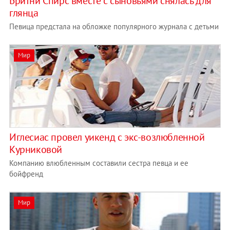
Бритни Спирс вместе с сыновьями снялась для
глянца
Певица предстала на обложке популярного журнала с детьми
Мир
Иглесиас провел уикенд с экс-возлюбленной
Курниковой
Компанию влюбленным составили сестра певца и ее
бойфренд
Мир