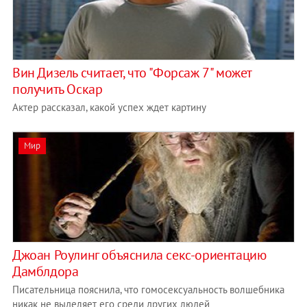
Вин Дизель считает, что "Форсаж 7" может
получить Оскар
Актер рассказал, какой успех ждет картину
Мир
Джоан Роулинг объяснила секс-ориентацию
Дамблдора
Писательница пояснила, что гомосексуальность волшебника
никак не выделяет его среди других людей