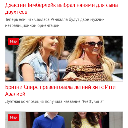
Джастин Тимберлейк выбрал нянями для сына
двух геев
Теперь нянчить Сайласа Рэндалла будут двое мужчин
нетрадиционной ориентации
Мир
Бритни Спирс презентовала летний хит с Игги
Азалией
Дуэтная композиция получила название "Pretty Girls"
Мир