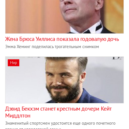
Жена Брюса Уиллиса показала годовалую дочь
Эмма Хеминг поделилась трогательным снимком
Мир
Дэвид Бекхэм станет крестным дочери Кейт
Миддлтон
Знаменитый спортсмен удостоится еще одного почетного