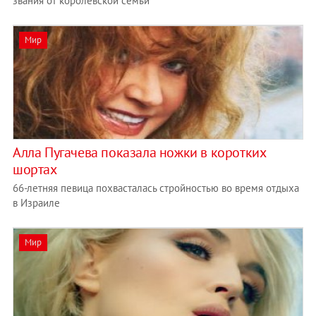
звания от королевской семьи
Мир
Алла Пугачева показала ножки в коротких
шортах
66-летняя певица похвасталась стройностью во время отдыха
в Израиле
Мир