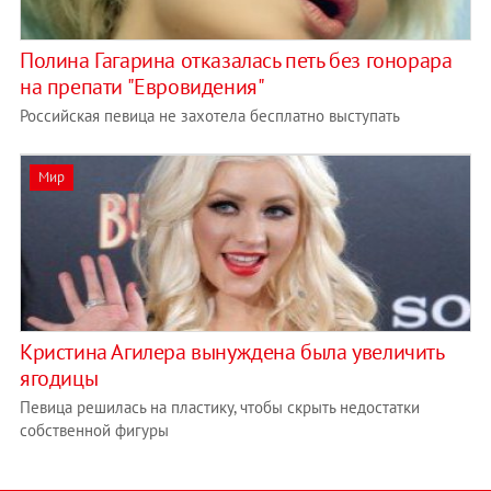
Полина Гагарина отказалась петь без гонорара
на препати "Евровидения"
Российская певица не захотела бесплатно выступать
Мир
Кристина Агилера вынуждена была увеличить
ягодицы
Певица решилась на пластику, чтобы скрыть недостатки
собственной фигуры