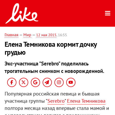
Главная
—
Мир
—
12 мая 2015
, 16:55
Елена Темникова кормит дочку
грудью
Экс-участница "Serebro" поделилась
трогательным снимком с новорожденной.
Популярная российская певица и бывшая
участница группы "
Serebro
"
Елена Темникова
полтора месяца назад впервые стала мамой и