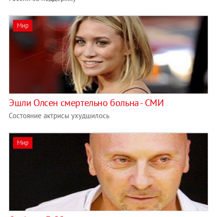
Мир
Эшли Олсен смертельно больна - СМИ
Состояние актрисы ухудшилось
Мир