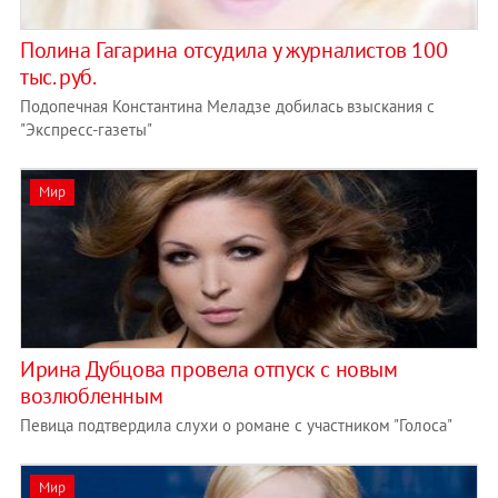
Полина Гагарина отсудила у журналистов 100
тыс. руб.
Подопечная Константина Меладзе добилась взыскания с
"Экспресс-газеты"
Мир
Ирина Дубцова провела отпуск с новым
возлюбленным
Певица подтвердила слухи о романе с участником "Голоса"
Мир