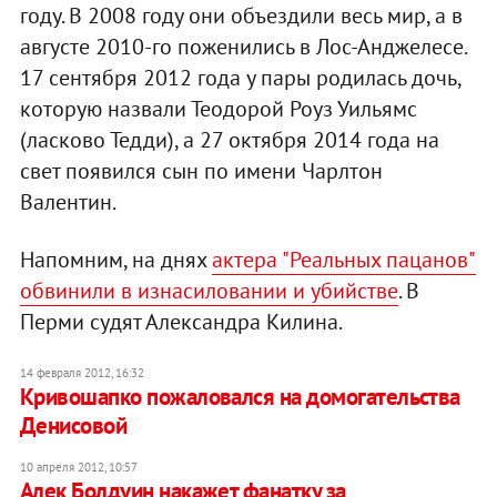
году. В 2008 году они объездили весь мир, а в
августе 2010-го поженились в Лос-Анджелесе.
17 сентября 2012 года у пары родилась дочь,
которую назвали Теодорой Роуз Уильямс
(ласково Тедди), а 27 октября 2014 года на
свет появился сын по имени Чарлтон
Валентин.
Напомним, на днях
актера "Реальных пацанов"
обвинили в изнасиловании и убийстве
. В
Перми судят Александра Килина.
14 февраля 2012, 16:32
Кривошапко пожаловался на домогательства
Денисовой
10 апреля 2012, 10:57
Алек Болдуин накажет фанатку за