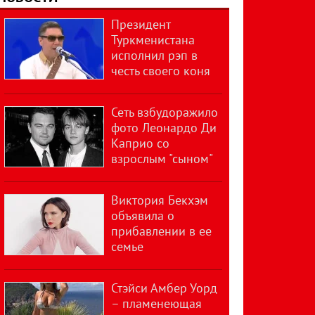
Президент
Туркменистана
исполнил рэп в
честь своего коня
Сеть взбудоражило
фото Леонардо Ди
Каприо со
взрослым "сыном"
Виктория Бекхэм
объявила о
прибавлении в ее
семье
Стэйси Амбер Уорд
– пламенеющая