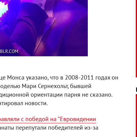
MBLR.COM
е Монса указано, что в 2008-2011 годах он
моделью Мари Сернехольт, бывшей
радиционной ориентации парня не сказано.
нтировал новости.
авляли с победой на "Евровидении
анаты перепутали победителей из-за