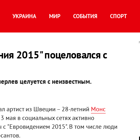
УКРАИНА
МИР
СОБЫТИЯ
СПОРТ
ния 2015" поцеловался с
ерлев целуется с неизвестным.
тал артист из Швеции – 28-летний
Монс
23 мая в социальных сетях активно
 с "Евровидением 2015". В том числе люди
сантов.