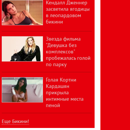
Кендалл Дженнер
засветила ягодицы
в леопардовом
бикини
Звезда фильма
"Девушка без
комплексов"
пробежалась голой
по парку
Голая Кортни
Кардашян
прикрыла
интимные места
пеной
Еще Бикини!