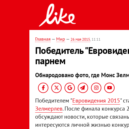
Главная
—
Мир
—
26 мая 2015
, 11:11
Победитель "Евровиде
парнем
Обнародовано фото, где Монс Зелм
Победителем "
Евровидения 2015
" с
Зелмерлев
. После финала конкурса 
обсуждают новости, которые связаны
интересуются личной жизнью конкур