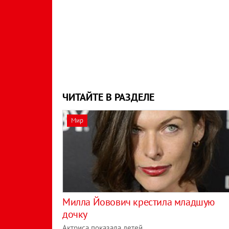
ЧИТАЙТЕ В РАЗДЕЛЕ
Мир
Милла Йовович крестила младшую
дочку
Актриса показала детей