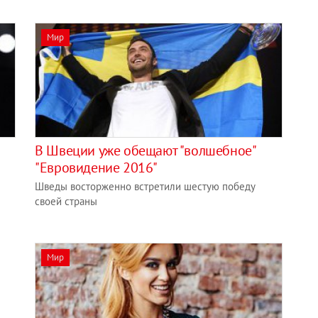
Мир
В Швеции уже обещают "волшебное"
"Евровидение 2016"
Шведы восторженно встретили шестую победу
своей страны
Мир