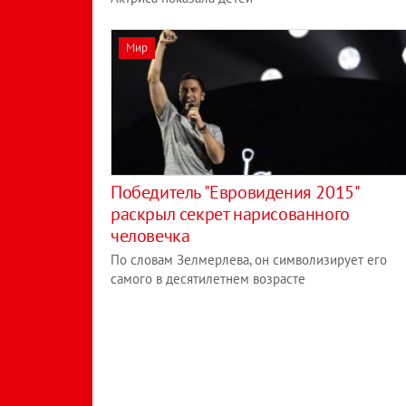
Мир
Победитель "Евровидения 2015"
раскрыл секрет нарисованного
человечка
По словам Зелмерлева, он символизирует его
самого в десятилетнем возрасте