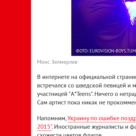
ФОТО: EUROVISION-BOYS.TU
Монс Зелмерлев
В интернете на официальной страниц
встречался со шведской певицей и 
участницей "A*Teens". Ничего о нет
Сам артист пока никак не прокомме
Напомним,
Украину по ошибке поздр
2015"
. Иностранные журналисты и ф
схожести цветов флагов.