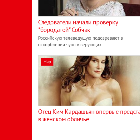
Следователи начали проверку
"бородатой" Собчак
Российскую телеведущую подозревают в
оскорблении чувств верующих
Мир
Отец Ким Кардашьян впервые предст
в женском обличье