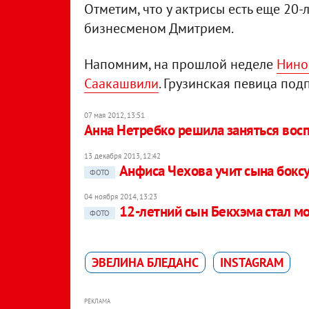
Отметим, что у актрисы есть еще 20
бизнесменом Дмитрием.
Напомним, на прошлой неделе
Нино
Саакашвили
. Грузинская певица под
07 мая 2012, 13:51
Анна Нетребко решила заняться вос
13 декабря 2013, 12:42
Анфиса Чехова учит сына бокс
ФОТО
04 ноября 2014, 13:23
12-летний сын Бекхэма стал м
ФОТО
ЭВЕЛИНА БЛЕДАНС
INSTAGRAM
РЕКЛАМА