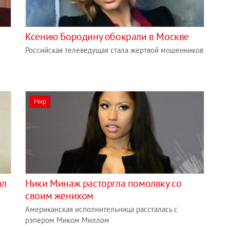
Ксению Бородину обокрали в Москве
Российская телеведущая стала жертвой мошенников
Мир
ал
Ники Минаж расторгла помолвку со
своим женихом
Американская исполнительница рассталась с
рэпером Миком Миллом