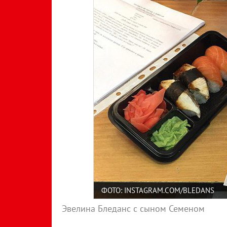
ФОТО: INSTAGRAM.COM/BLEDANS
Эвелина Бледанс с сыном Семеном