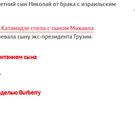
-летний сын Николай от брака с израильским
 Катамадзе спела с сыном Михаила
певала сыну экс-президента Грузии.
питанием сына
у
оделью Burberry