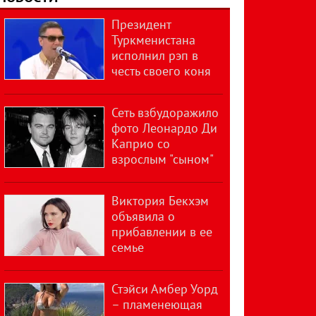
Президент
Туркменистана
исполнил рэп в
честь своего коня
Сеть взбудоражило
фото Леонардо Ди
Каприо со
взрослым "сыном"
Виктория Бекхэм
объявила о
прибавлении в ее
семье
Стэйси Амбер Уорд
– пламенеющая