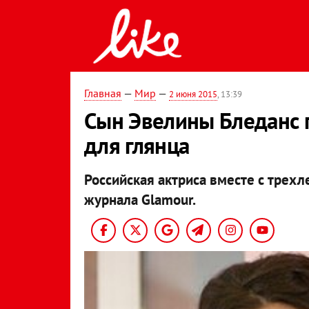
Главная
—
Мир
—
2 июня 2015
, 13:39
Сын Эвелины Бледанс п
для глянца
Российская актриса вместе с трех
журнала Glamour.