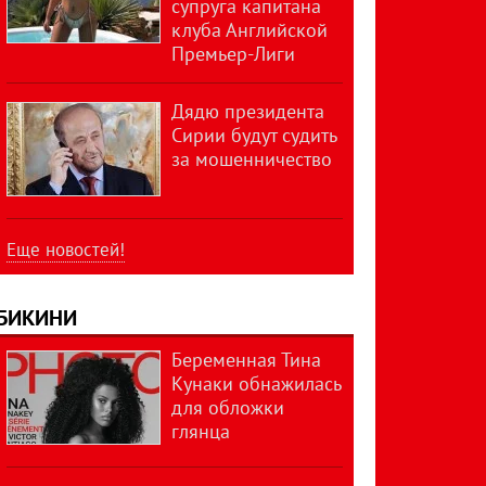
супруга капитана
клуба Английской
Премьер-Лиги
Дядю президента
Сирии будут судить
за мошенничество
Еще новостей!
БИКИНИ
Беременная Тина
Кунаки обнажилась
для обложки
глянца