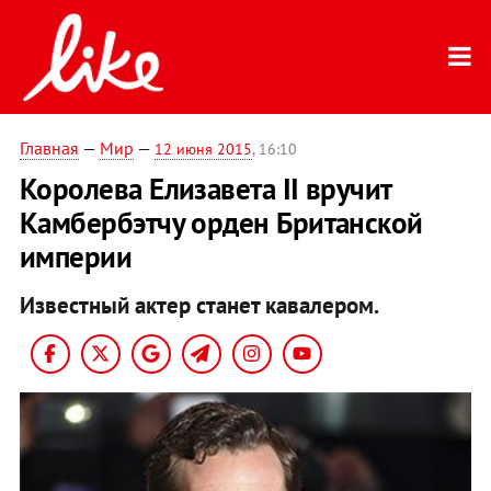
Главная
—
Мир
—
12 июня 2015
, 16:10
Королева Елизавета ІІ вручит
Камбербэтчу орден Британской
империи
Известный актер станет кавалером.