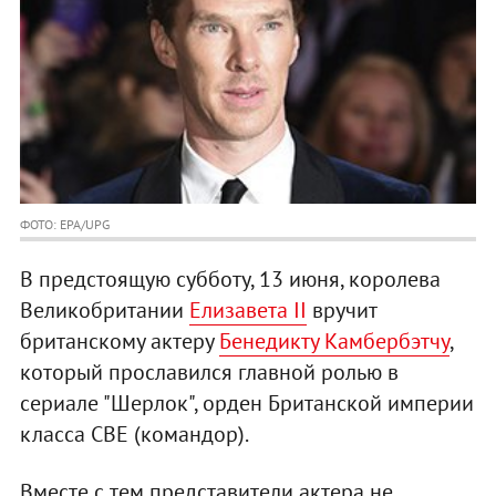
ФОТО: EPA/UPG
В предстоящую субботу, 13 июня, королева
Великобритании
Елизавета II
вручит
британскому актеру
Бенедикту Камбербэтчу
,
который прославился главной ролью в
сериале "Шерлок", орден Британской империи
класса CBE (командор).
Вместе с тем представители актера не