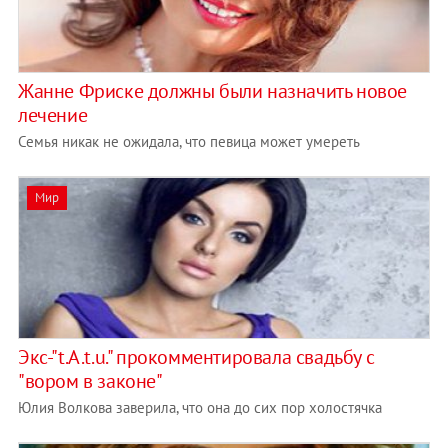
Жанне Фриске должны были назначить новое
лечение
Семья никак не ожидала, что певица может умереть
Мир
Экс-"t.A.t.u." прокомментировала свадьбу с
"вором в законе"
Юлия Волкова заверила, что она до сих пор холостячка