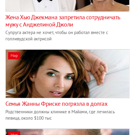
Жена Хью Джекмана запретила сотрудничать
мужу с Анджелиной Джоли
Супруга актера не хочет, чтобы он работал вместе с
голливудской актрисой
Мир
Семья Жанны Фриске погрязла в долгах
Родственники должны клинике в Майами, где лечилась
певица, около $100 тыс
Мир