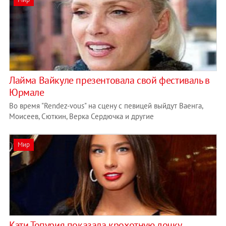
Лайма Вайкуле презентовала свой фестиваль в
Юрмале
Во время "Rendez-vous" на сцену с певицей выйдут Ваенга,
Моисеев, Сюткин, Верка Сердючка и другие
Мир
Кэти Топурия показала крохотную дочку