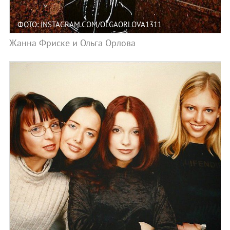
ФОТО: INSTAGRAM.COM/OLGAORLOVA1311
Жанна Фриске и Ольга Орлова