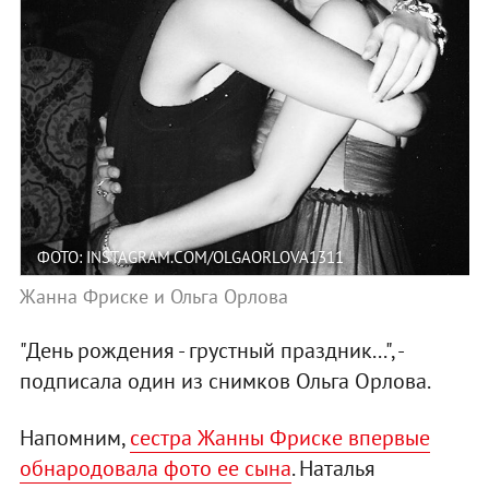
ФОТО: INSTAGRAM.COM/OLGAORLOVA1311
Жанна Фриске и Ольга Орлова
"День рождения - грустный праздник...", -
подписала один из снимков Ольга Орлова.
Напомним,
сестра Жанны Фриске впервые
обнародовала фото ее сына
. Наталья