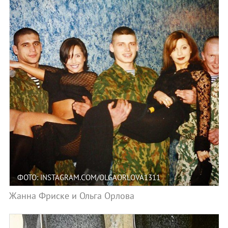
ФОТО: INSTAGRAM.COM/OLGAORLOVA1311
Жанна Фриске и Ольга Орлова