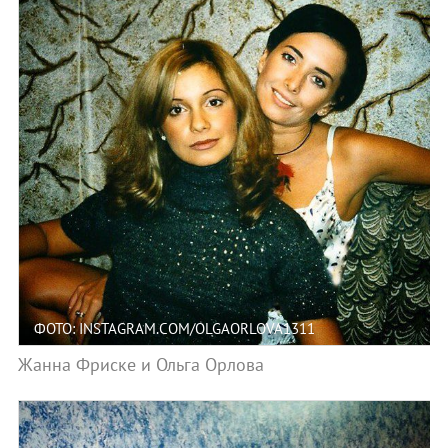
ФОТО: INSTAGRAM.COM/OLGAORLOVA1311
Жанна Фриске и Ольга Орлова