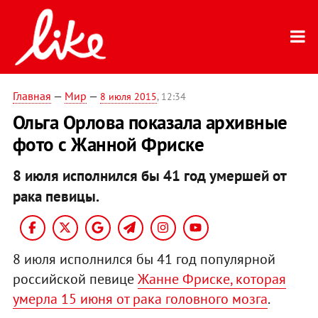
Главная
—
Мир
—
8 июля 2015
, 12:34
Ольга Орлова показала архивные
фото с Жанной Фриске
8 июля исполнился бы 41 год умершей от
рака певицы.
8 июля исполнился бы 41 год популярной
российской певице
Жанне Фриске, которая
умерла 15 июня от рака головного мозга
.