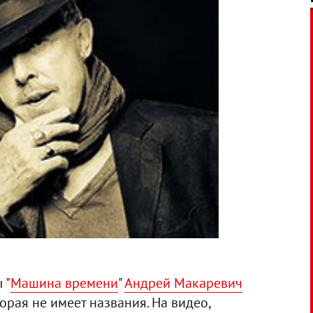
 "
Машина времени
"
Андрей Макаревич
рая не имеет названия. На видео,