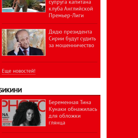
супруга капитана
клуба Английской
Премьер-Лиги
Дядю президента
Сирии будут судить
за мошенничество
Еще новостей!
БИКИНИ
Беременная Тина
Кунаки обнажилась
для обложки
глянца