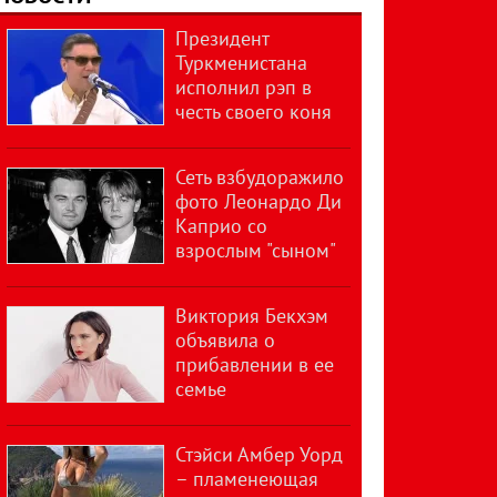
Президент
Туркменистана
исполнил рэп в
честь своего коня
Сеть взбудоражило
фото Леонардо Ди
Каприо со
взрослым "сыном"
Виктория Бекхэм
объявила о
прибавлении в ее
семье
Стэйси Амбер Уорд
– пламенеющая