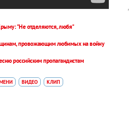
Крыму: "Не отделяются, любя"
нщинам, провожающим любимых на войну
есню российским пропагандистам
МЕНИ
ВИДЕО
КЛИП