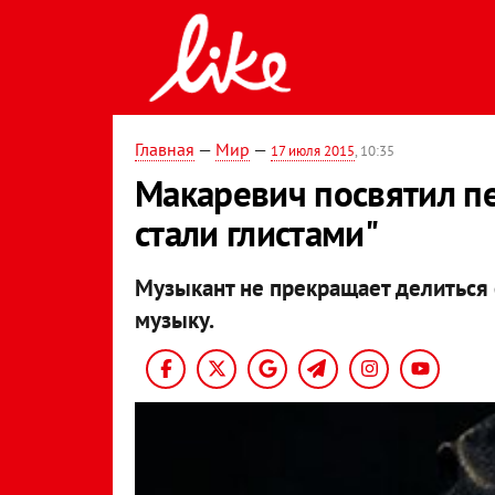
Главная
—
Мир
—
17 июля 2015
, 10:35
Макаревич посвятил пе
стали глистами"
Музыкант не прекращает делиться
музыку.