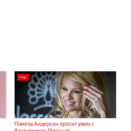
Мир
Памела Андерсон просит ужин с
Владимиром Путиным