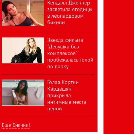
Кендалл Дженнер
засветила ягодицы
в леопардовом
бикини
Звезда фильма
"Девушка без
комплексов"
пробежалась голой
по парку
Голая Кортни
Кардашян
прикрыла
интимные места
пеной
Еще Бикини!