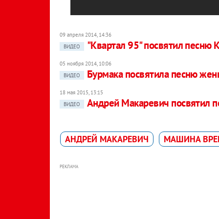
09 апреля 2014, 14:36
"Квартал 95" посвятил песню 
ВИДЕО
05 ноября 2014, 10:06
Бурмака посвятила песню же
ВИДЕО
18 мая 2015, 13:15
Андрей Макаревич посвятил п
ВИДЕО
АНДРЕЙ МАКАРЕВИЧ
МАШИНА ВРЕ
РЕКЛАМА