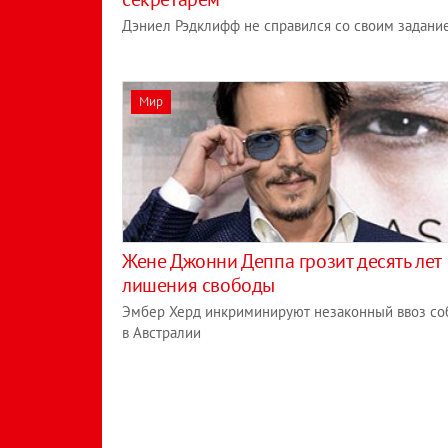
Дэниел Рэдклифф не справился со своим задани
Мир
Жене Джонни Деппа грозит десять лет
лишения свободы
Эмбер Херд инкриминируют незаконный ввоз со
в Австралии