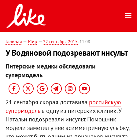
Главная
—
Мир
—
22 сентября 2015
, 11:08
У Водяновой подозревают инсульт
Питерские медики обследовали
супермодель
21 сентября скорая доставила
российскую
супермодель
в одну из питерских клиник. У
Натальи подозревали инсульт. Помощник
модели заметил у нее асимметричную улыбку,
что может быть одним из признаков инсульта,