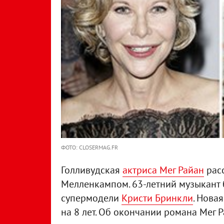
ФОТО: CLOSERMAG.FR
Голливудская
актриса Мег Райан
рас
Мелленкампом. 63-летний музыкант
супермодели
Кристи Бринкли
. Нова
на 8 лет. Об окончании романа Мег 