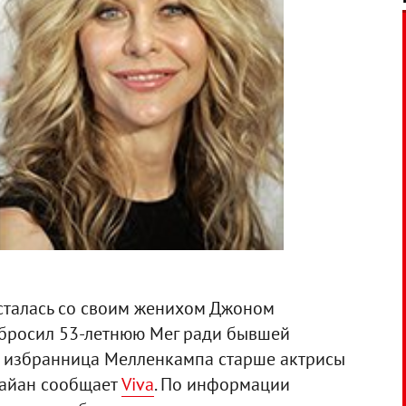
сталась со своим женихом Джоном
 бросил 53-летнюю Мег ради бывшей
я избранница Мелленкампа старше актрисы
Райан сообщает
Viva
. По информации