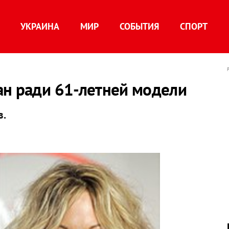
УКРАИНА
МИР
СОБЫТИЯ
СПОРТ
ан ради 61-летней модели
в.