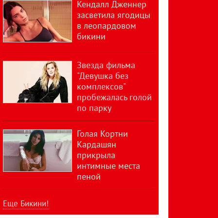
Кендалл Дженнер
засветила ягодицы
в леопардовом
бикини
Звезда фильма
"Девушка без
комплексов"
пробежалась голой
по парку
Голая Кортни
Кардашян
прикрыла
интимные места
пеной
Еще Бикини!