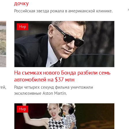
дочку
Российская звезда рожала в американской клинике.
Мир
На съемках нового Бонда разбили семь
автомобилей на $37 млн
ей,
Ради четырех секунд фильма уничтожили
эксклюзивные Aston Martin.
Мир