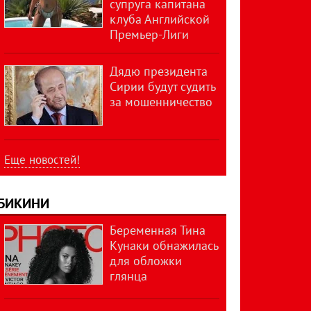
супруга капитана
клуба Английской
Премьер-Лиги
Дядю президента
Сирии будут судить
за мошенничество
Еще новостей!
БИКИНИ
Беременная Тина
Кунаки обнажилась
для обложки
глянца