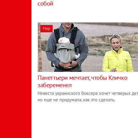
собой
Мир
Панеттьери мечтает, чтобы Кличко
забеременел
Невеста украинского боксера хочет четверых дет
но еще не придумала, как это сделать.