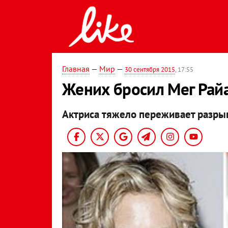
Главная
—
Мир
—
30 сентября 2015
, 17:55
Жених бросил Мег Рай
Актриса тяжело переживает разры