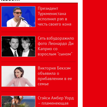
Президент
Туркменистана
исполнил рэп в
честь своего коня
Сеть взбудоражило
фото Леонардо Ди
Каприо со
взрослым "сыном"
Виктория Бекхэм
объявила о
прибавлении в ее
семье
Стэйси Амбер Уорд
– пламенеющая