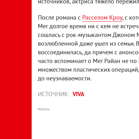
источников, актриса тяжело пережи
После романа с
Расселом Кроу
, с к
Мег долгое время ни с кем не встреч
сошлась с рок-музыкантом Джоном 
возлюбленной даже ушел из семьи. В
воссоединилась, да причем с анонсо
часто вспоминает о Мег Райан не по 
множеством пластических операций,
до неузнаваемости.
ИСТОЧНИК:
VIVA
РЕКЛАМА