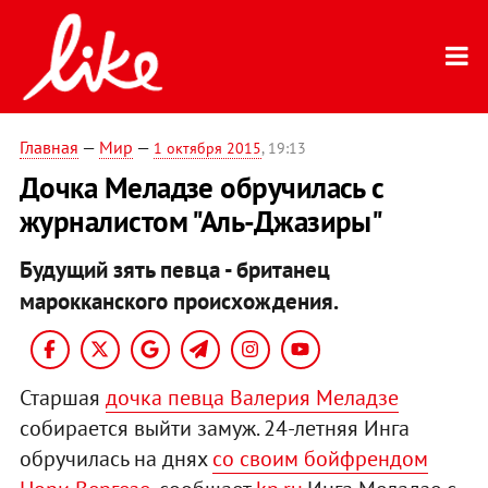
Главная
—
Мир
—
1 октября 2015
, 19:13
Дочка Меладзе обручилась с
журналистом "Аль-Джазиры"
Будущий зять певца - британец
марокканского происхождения.
Старшая
дочка певца Валерия Меладзе
собирается выйти замуж. 24-летняя Инга
обручилась на днях
со своим бойфрендом