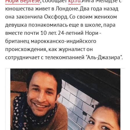
Нори Вергезе
, сообщает
kp.ru
.Инга Меладзе с
юношества живет в Лондоне. Два года назад
она закончила Оксфорд. Со своим женихом
девушка познакомилась еще в школе, пара
вместе почти 10 лет. 24-летний Нори -
британец марокканско-индийского
происхождения, как журналист он
сотрудничает с телекомпанией "Аль-Джазира".