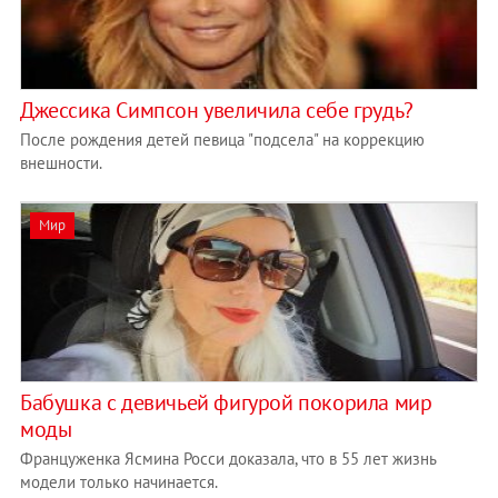
Джессика Симпсон увеличила себе грудь?
После рождения детей певица "подсела" на коррекцию
внешности.
Мир
Бабушка с девичьей фигурой покорила мир
моды
Француженка Ясмина Росси доказала, что в 55 лет жизнь
модели только начинается.