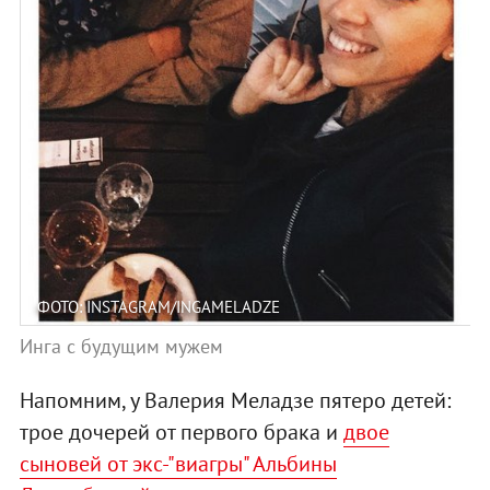
ФОТО: INSTAGRAM/INGAMELADZE
Инга с будущим мужем
Напомним, у Валерия Меладзе пятеро детей:
трое дочерей от первого брака и
двое
сыновей от экс-"виагры" Альбины