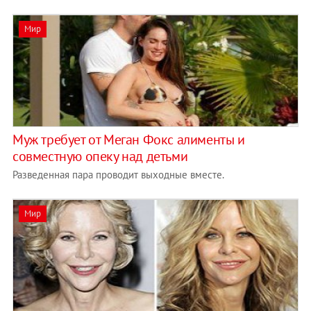
Мир
Муж требует от Меган Фокс алименты и
совместную опеку над детьми
Разведенная пара проводит выходные вместе.
Мир