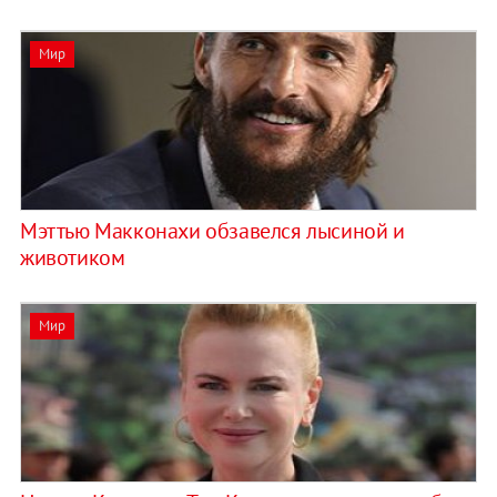
Мир
Мэттью Макконахи обзавелся лысиной и
животиком
Мир