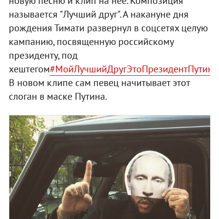
новую песню и клип на нее. Композиция
называется "Лучший друг". А накануне дня
рождения Тимати развернул в соцсетях целую
кампанию, посвященную российскому
президенту, под
хештегом
#МойЛучшийДругЭтоПрезидентПутин
.
В новом клипе сам певец начитывает этот
слоган в маске Путина.