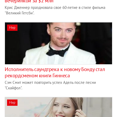
вечеринкой за $2 млн
Крис Дженнер праздновала свое 60-летие в стиле фильма
"Великий Гетсби".
Мир
Исполнитель саундтрека к новому Бонду стал
рекордсменом книги Гиннеса
Сэм Смит может повторить успех Адель после песни
"Скайфол".
Мир