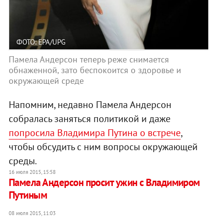
ФОТО: EPA/UPG
Памела Андерсон теперь реже снимается
обнаженной, зато беспокоится о здоровье и
окружающей среде
Напомним, недавно Памела Андерсон
собралась заняться политикой и даже
попросила Владимира Путина о встрече
,
чтобы обсудить с ним вопросы окружающей
среды.
16 июля 2015, 15:58
Памела Андерсон просит ужин с Владимиром
Путиным
08 июля 2015, 11:03