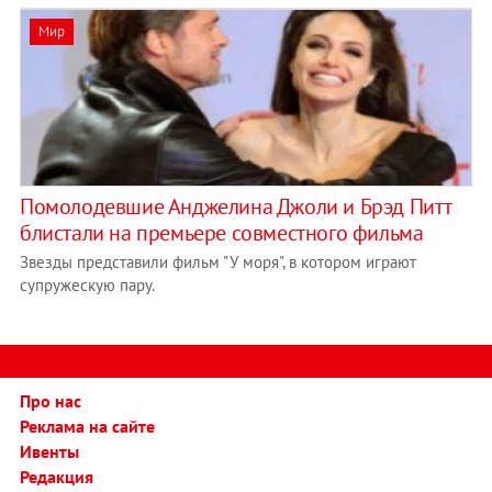
Мир
Помолодевшие Анджелина Джоли и Брэд Питт
блистали на премьере совместного фильма
Звезды представили фильм "У моря", в котором играют
супружескую пару.
Про нас
Реклама на сайте
Ивенты
Редакция