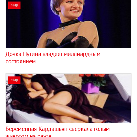
Мир
Дочка Путина владеет миллиардным
состоянием
Мир
Беременная Кардашьян сверкала голым
животом на рауте