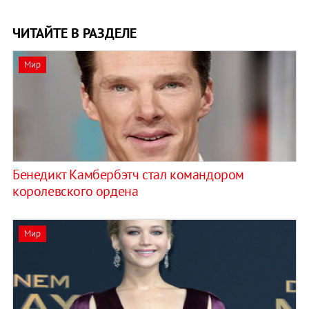
ЧИТАЙТЕ В РАЗДЕЛЕ
Мир
Бенедикт Камбербэтч стал командором
королевского ордена
Мир