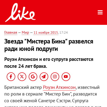
Главная
—
Мир
—
11 ноября 2015
, 17:24
Звезда "Мистера Бина" развелся
ради юной подруги
Роуэн Аткинсон и его супруга расстаются
после 24 лет брака.
Британский актер
Роуэн Аткинсон
, известный
по роли в сериале "Мистер Бин", разводится
со своей женой Санетре Сэстри. Супруга