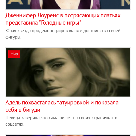
Дженнифер Лоуренс в потрясающих платьях
представила "Голодные игры"
Юная звезда продемонстрировала все достоинства своей
фигуры.
Мир
Адель похвасталась татуировкой и показала
себя в бигуди
Певица заверила, что сама пишет на своих страничках в
соцсетях.