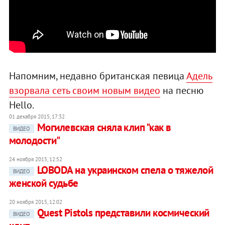
Напомним, недавно британская певица
Адель
взорвала сеть своим новым видео
на песню
Hello.
01 декабря 2015, 17:32
Могилевская сняла клип "как в
ВИДЕО
молодости"
24 ноября 2015, 12:52
LOBODA на украинском спела о тяжелой
ВИДЕО
женской судьбе
20 ноября 2015, 12:02
Quest Pistols представили космический
ВИДЕО