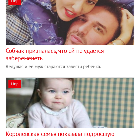
Мир
Собчак призналась, что ей не удается
забеременеть
Ведущая и ее муж стараются завести ребенка.
Мир
Королевская семья показала подросшую