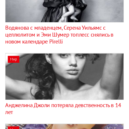
Водянова с младенцем, Серена Уильямс с
целлюлитом и Эми Шумер топлесс снялись в
новом календаре Pirelli
Мир
Анджелина Джоли потеряла девственность в 14
лет