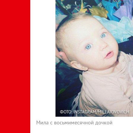
ФОТО: INSTAGRAM/MILLAJOVOVICH
Мила с восьмимесячной дочкой