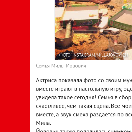
ФОТО: INSTAGRAM/MILLAJOVOVICH
Семья Милы Йовович
Актриса показала фото со своим му
вместе играют в настольную игру, од
увидела такое сегодня! Семья в сборе
счастливее, чем такая сцена. Все м
вместе, а звук смеха раздается по в
Мила.
Йовович также поделилась снимком, 