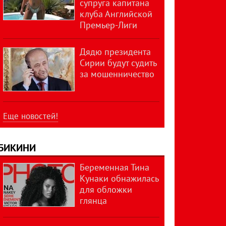
супруга капитана
клуба Английской
Премьер-Лиги
Дядю президента
Сирии будут судить
за мошенничество
Еще новостей!
БИКИНИ
Беременная Тина
Кунаки обнажилась
для обложки
глянца