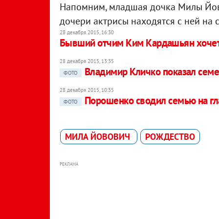
Напомним, младшая дочка Милы Й
дочери актрисы находятся с ней на 
28 декабря 2015, 16:30
Бывший отчим Ким Кардашьян хочет
28 декабря 2015, 13:35
Владимир Кличко показал семе
ФОТО
28 декабря 2015, 10:35
Порошенко сводил семью на гл
ФОТО
МИЛА ЙОВОВИЧ
РОЖДЕСТВО
РЕКЛАМА