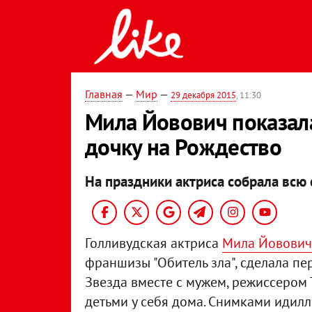
Главная
—
Мир
—
29 декабря 2015
, 11:30
Мила Йовович показал
дочку на Рождество
На праздники актриса собрала всю
Голливудская актриса
Мила Йовович
франшизы "Обитель зла", сделала пе
Звезда вместе с мужем, режиссером 
детьми у себя дома. Снимками идил