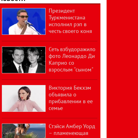
Президент
Туркменистана
исполнил рэп в
честь своего коня
Сеть взбудоражило
фото Леонардо Ди
Каприо со
взрослым "сыном"
Виктория Бекхэм
объявила о
прибавлении в ее
семье
Стэйси Амбер Уорд
– пламенеющая