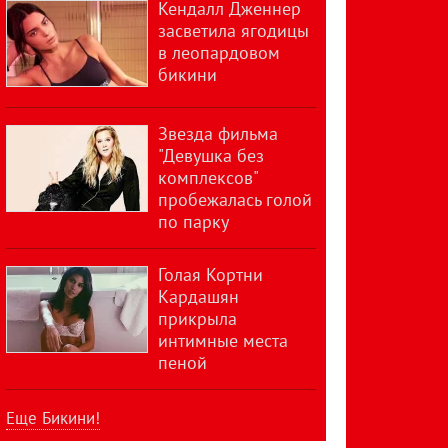
Кендалл Дженнер
засветила ягодицы
в леопардовом
бикини
Звезда фильма
"Девушка без
комплексов"
пробежалась голой
по парку
Голая Кортни
Кардашян
прикрыла
интимные места
пеной
Еще Бикини!