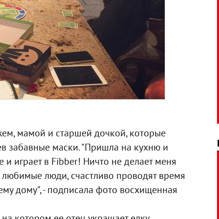
жем, мамой и старшей дочкой, которые
ев забавные маски. "Пришла на кухню и
 и играет в Fibber! Ничто не делает меня
ои любимые люди, счастливо проводят время
сему дому", - подписала фото восхищенная
на котором ее отец украшает елку