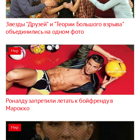
Звезды "Друзей" и "Теории Большого взрыва"
объединились на одном фото
Мир
Роналду запретили летать к бойфренду в
Марокко
Мир