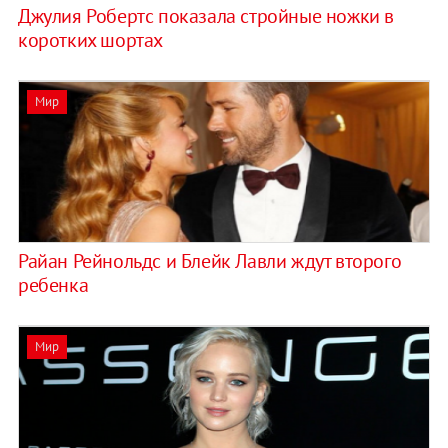
Джулия Робертс показала стройные ножки в
коротких шортах
Мир
Райан Рейнольдс и Блейк Лавли ждут второго
ребенка
Мир