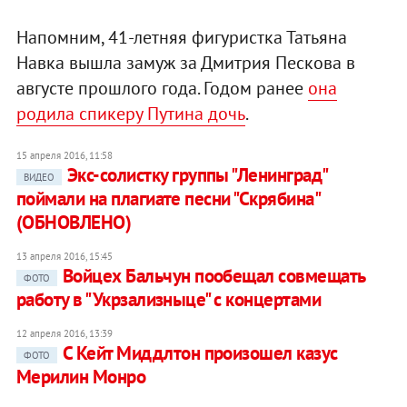
Напомним, 41-летняя фигуристка Татьяна
Навка вышла замуж за Дмитрия Пескова в
августе прошлого года. Годом ранее
она
родила спикеру Путина дочь
.
15 апреля 2016, 11:58
Экс-солистку группы "Ленинград"
ВИДЕО
поймали на плагиате песни "Скрябина"
(ОБНОВЛЕНО)
13 апреля 2016, 15:45
Войцех Бальчун пообещал совмещать
ФОТО
работу в "Укрзализныце" с концертами
12 апреля 2016, 13:39
С Кейт Миддлтон произошел казус
ФОТО
Мерилин Монро