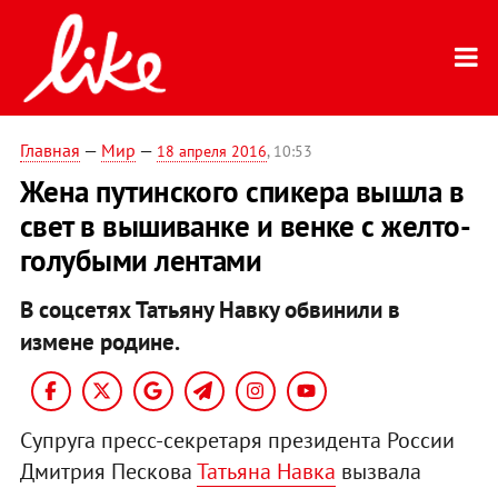
Главная
—
Мир
—
18 апреля 2016
, 10:53
Жена путинского спикера вышла в
свет в вышиванке и венке с желто-
голубыми лентами
В соцсетях Татьяну Навку обвинили в
измене родине.
Супруга пресс-секретаря президента России
Дмитрия Пескова
Татьяна Навка
вызвала