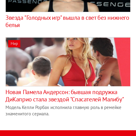
Звезда "Голодных игр" вышла в свет без нижнего
белья
Мир
Новая Памела Андерсон: бывшая подружка
ДиКаприо стала звездой "Спасателей Малибу"
Модель Келли Рорбах исполнила главную роль в ремейке
знаменитого сериала.