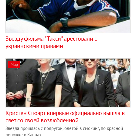
Звезду фильма "Такси" арестовали с
украинскими правами
Мир
Кристен Стюарт впервые официально вышла в
свет со своей возлюбленной
Звезда прошлась с подругой, одетой в смокинг, по красной
дорожке в Каннах.