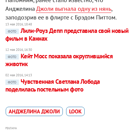
Анджелина
Джоли выгнала одну из нянь
,
заподозрив ее в флирте с Брэдом Питтом.
13 мая 2016, 18:48
Лили-Роуз Депп представила свой новый
ФОТО
фильм в Каннах
12 мая 2016, 16:30
Кейт Мосс показала округлившийся
ФОТО
животик
02 мая 2016, 14:13
Чувственная Светлана Лобода
ФОТО
поделилась постельным фото
АНДЖЕЛИНА ДЖОЛИ
LOOK
РЕКЛАМА