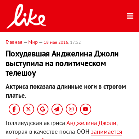
Главная
—
Мир
—
18 мая 2016
, 17:52
Похудевшая Анджелина Джоли
выступила на политическом
телешоу
Актриса показала длинные ноги в строгом
платье.
Голливудская актриса
Анджелина Джоли
,
которая в качестве посла ООН
занимается