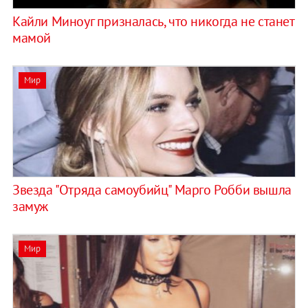
Кайли Миноуг призналась, что никогда не станет
мамой
Мир
Звезда "Отряда самоубийц" Марго Робби вышла
замуж
Мир