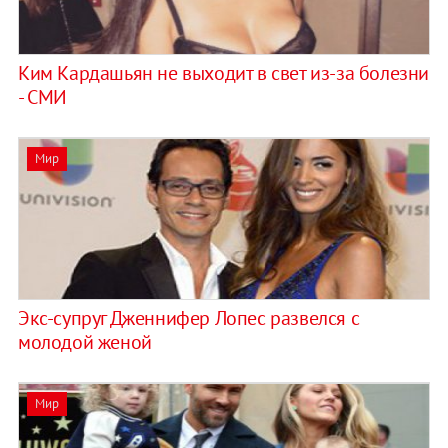
Ким Кардашьян не выходит в свет из-за болезни
- СМИ
Мир
Экс-супруг Дженнифер Лопес развелся с
молодой женой
Мир