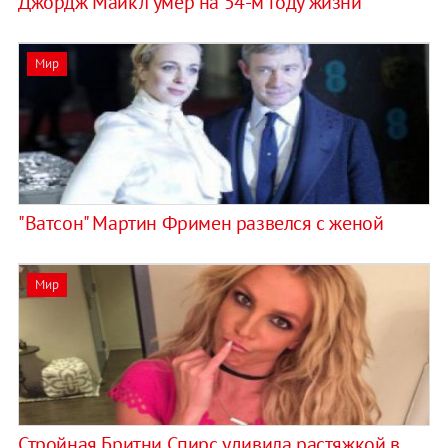
Джордж Майкл умер на 54-м году жизни
Мир
"Ватсон" Мартин Фримен развелся с женой
Мир
Стройная Бритни Спирс удивила растяжкой в