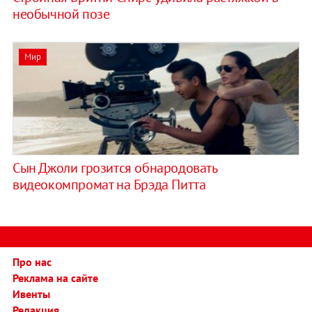
необычной позе
Мир
Сын Джоли грозится обнародовать
видеокомпромат на Брэда Питта
Про нас
Реклама на сайте
Ивенты
Редакция