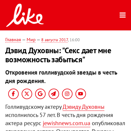
Главная
—
Мир
—
8 августа 2017
, 16:00
Дэвид Духовны: "Секс дает мне
возможность забыться"
Откровения голливудской звезды в честь
дня рождения.
Голливудскому актеру
Дэвиду Духовны
исполнилось 57 лет. В честь дня рождения
актера ресурс
jewishnews.com.ua
опубликовал