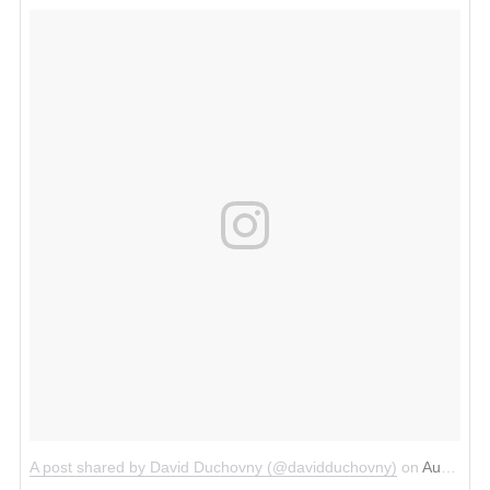
A post shared by David Duchovny (@davidduchovny)
on
Aug 24, 2015 at 7:22pm PDT