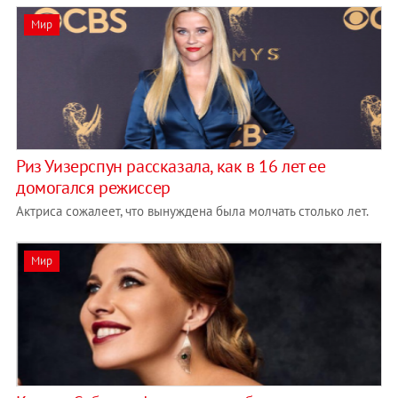
Мир
Риз Уизерспун рассказала, как в 16 лет ее
домогался режиссер
Актриса сожалеет, что вынуждена была молчать столько лет.
Мир