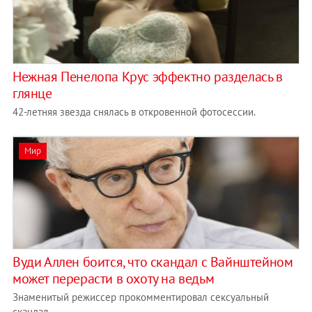
Нежная Пенелопа Крус эффектно разделась в
глянце
42-летняя звезда снялась в откровенной фотосессии.
Мир
Вуди Аллен боится, что скандал с Вайнштейном
может перерасти в охоту на ведьм
Знаменитый режиссер прокомментировал сексуальный
скандал.