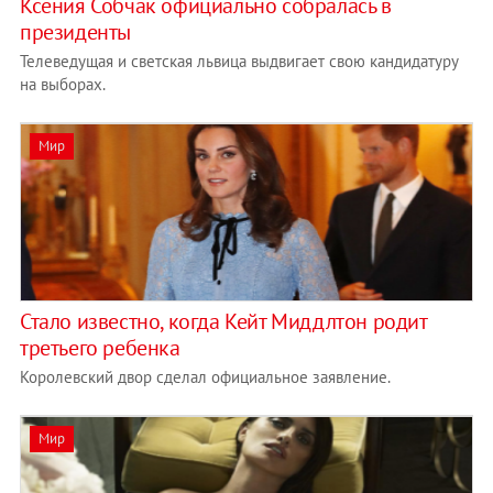
Ксения Собчак официально собралась в
президенты
Телеведущая и светская львица выдвигает свою кандидатуру
на выборах.
Мир
Стало известно, когда Кейт Миддлтон родит
третьего ребенка
Королевский двор сделал официальное заявление.
Мир