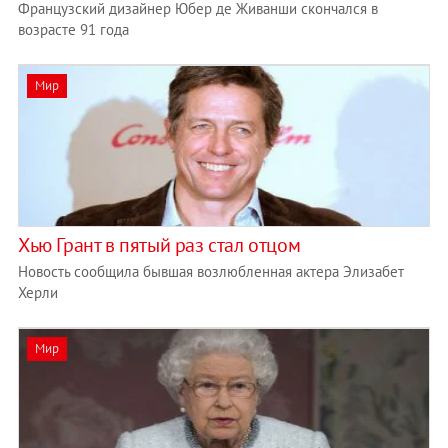
Французский дизайнер Юбер де Живанши скончался в
возрасте 91 года
Мир
Хью Грант в пятый раз стал отцом
Новость сообщила бывшая возлюбленная актера Элизабет
Херли
Мир