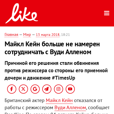
Главная
—
Мир
—
13 марта 2018
, 18:21
Майкл Кейн больше не намерен
сотрудничать с Вуди Алленом
Причиной его решения стали обвинения
против режиссера со стороны его приемной
дочери и движение #TimesUp
Британский актер
Майкл Кейн
отказался от
работы с режиссером
Вуди Алленом
, сообщает