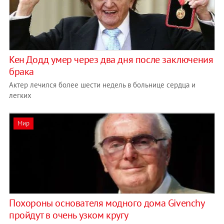
Кен Додд умер через два дня после заключения
брака
Актер лечился более шести недель в больнице сердца и
легких
Мир
Похороны основателя модного дома Givenchy
пройдут в очень узком кругу