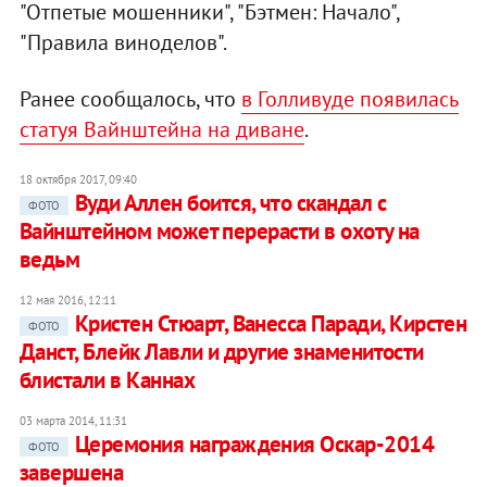
"Отпетые мошенники", "Бэтмен: Начало",
"Правила виноделов".
Ранее сообщалось, что
в Голливуде появилась
статуя Вайнштейна на диване
.
18 октября 2017, 09:40
Вуди Аллен боится, что скандал с
ФОТО
Вайнштейном может перерасти в охоту на
ведьм
12 мая 2016, 12:11
Кристен Стюарт, Ванесса Паради, Кирстен
ФОТО
Данст, Блейк Лавли и другие знаменитости
блистали в Каннах
03 марта 2014, 11:31
Церемония награждения Оскар-2014
ФОТО
завершена