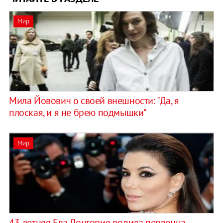
Мир
Мила Йовович о своей внешности: ​"Да, я
плоская, и я не брею подмышки"
Мир
43-летняя Ева Лонгория родила первенца