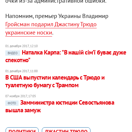
очки из-за административной ошибки.
Напомним, премьер Украины Владимир
Гройсман подарил Джастину Трюдо
украинские носки
.
01 декабря 2017, 12:10
Наталка Карпа: "В нашій сім’ї буває дуже
ВИДЕО
спекотно"
01 декабря 2017, 11:00
В США выпустили календарь с Трюдо и
туалетную бумагу с Трампом
07 ноября 2017, 17:05
Замминистра юстиции Севостьянова
ФОТО
вышла замуж
ПОЛИТИКИ
ДЖАСТИН ТРЮДО