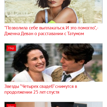
"Позволила себе выплакаться. И это помогло", -
Дженна Деван о расставании с Татумом
Мир
Звезды "Четырех свадеб" снимутся в
продолжении 25 лет спустя
Мир