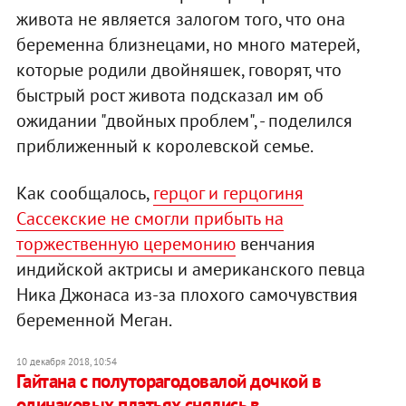
живота не является залогом того, что она
беременна близнецами, но много матерей,
которые родили двойняшек, говорят, что
быстрый рост живота подсказал им об
ожидании "двойных проблем", - поделился
приближенный к королевской семье.
Как сообщалось,
герцог и герцогиня
Сассекские не смогли прибыть на
торжественную церемонию
венчания
индийской актрисы и американского певца
Ника Джонаса из-за плохого самочувствия
беременной Меган.
10 декабря 2018, 10:54
Гайтана с полуторагодовалой дочкой в
одинаковых платьях снялись в