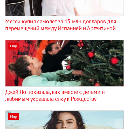
Месси купил самолет за 15 млн долларов для
перемещений между Испанией и Аргентиной
Мир
Джей Ло показала, как вместе с детьми и
любимым украшала елку к Рождеству
Мир