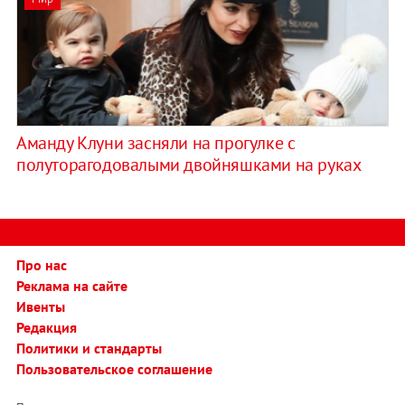
Аманду Клуни засняли на прогулке с
полуторагодовалыми двойняшками на руках
Про нас
Реклама на сайте
Ивенты
Редакция
Политики и стандарты
Пользовательское соглашение