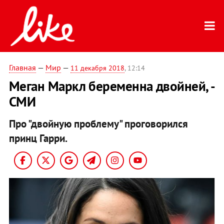
Главная
—
Мир
—
11 декабря 2018
, 12:14
Меган Маркл беременна двойней, -
СМИ
Про "двойную проблему" проговорился
принц Гарри.