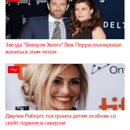
Звезда "Беверли Хиллз" Люк Перри планировал
жениться этим летом
Мир
Джулия Робертс построила детям особняк со
скейт-парком и сквером