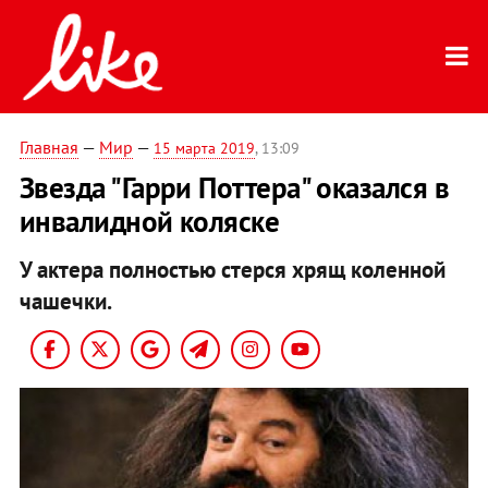
Главная
—
Мир
—
15 марта 2019
, 13:09
Звезда "Гарри Поттера" оказался в
инвалидной коляске
У актера полностью стерся хрящ коленной
чашечки.