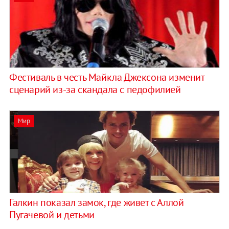
Фестиваль в честь Майкла Джексона изменит
сценарий из-за скандала с педофилией
Мир
Галкин показал замок, где живет с Аллой
Пугачевой и детьми