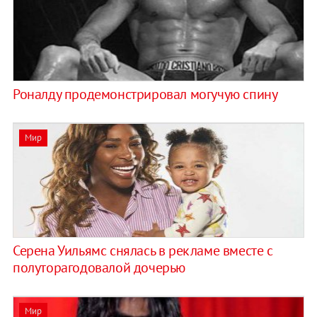
Роналду продемонстрировал могучую спину
Мир
Серена Уильямс снялась в рекламе вместе с
полуторагодовалой дочерью
Мир