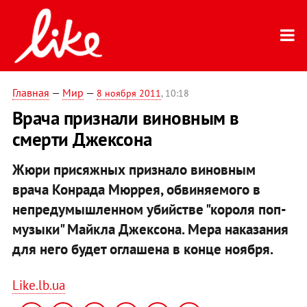
Главная
—
Мир
—
8 ноября 2011
, 10:18
Врача признали виновным в
смерти Джексона
Жюри присяжных признало виновным
врача Конрада Мюррея, обвиняемого в
непредумышленном убийстве "короля поп-
музыки" Майкла Джексона. Мера наказания
для него будет оглашена в конце ноября.
Like.lb.ua