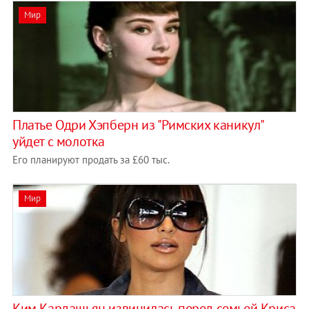
Мир
Платье Одри Хэпберн из "Римских каникул"
уйдет с молотка
Его планируют продать за £60 тыс.
Мир
Ким Кардашьян извинилась перед семьей Криса