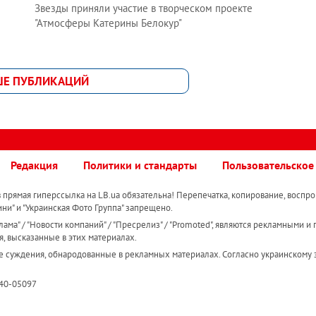
Звезды приняли участие в творческом проекте
"Атмосферы Катерины Белокур"
ШЕ ПУБЛИКАЦИЙ
Редакция
Политики и стандарты
Пользовательское
прямая гиперссылка на LB.ua обязательна! Перепечатка, копирование, воспро
ини" и "Украинская Фото Группа" запрещено.
ама" / "Новости компаний" / "Пресрелиз" / "Promoted", являются рекламными и 
я, высказанные в этих материалах.
е суждения, обнародованные в рекламных материалах. Согласно украинскому з
R40-05097