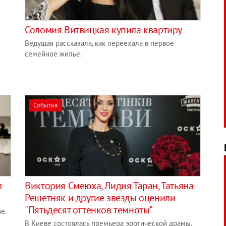
Соломия Витвицкая купила квартиру
Ведущая рассказала, как переехала в первое
семейное жилье.
События
л
Виктория Смеюха, Лидия Таран, Татьяна
Решетняк и другие звезды оценили
"Пятьдесят оттенков темноты"
е.
В Киеве состоялась премьера эротической драмы.