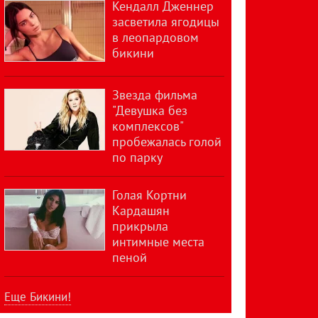
Кендалл Дженнер
засветила ягодицы
в леопардовом
бикини
Звезда фильма
"Девушка без
комплексов"
пробежалась голой
по парку
Голая Кортни
Кардашян
прикрыла
интимные места
пеной
Еще Бикини!