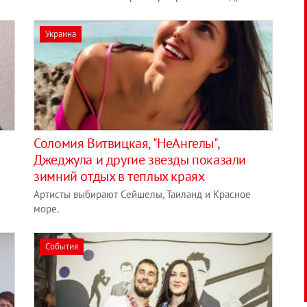
Украина
Соломия Витвицкая, "НеАнгелы",
Джеджула и другие звезды показали
зимний отдых в теплых краях
Артисты выбирают Сейшелы, Таиланд и Красное
море.
События