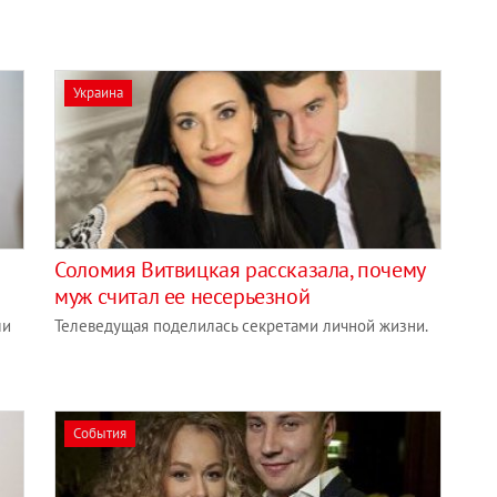
Украина
Соломия Витвицкая рассказала, почему
муж считал ее несерьезной
ли
Телеведущая поделилась секретами личной жизни.
События