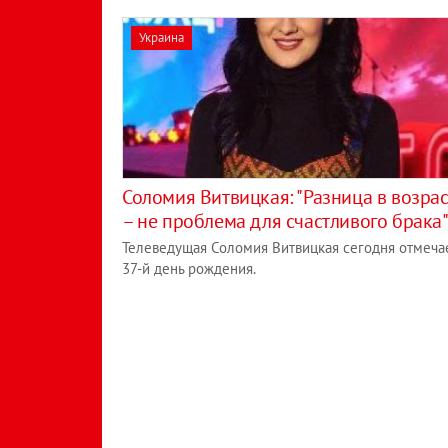
Украина
Соломия Витвицкая: "Разница в возрас
– не проблема для счастливого брака
Телеведущая Соломия Витвицкая сегодня отмеча
37-й день рождения.