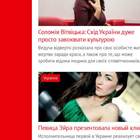
Соломія Вітвіцька: Схід України дуже
просто завоювати культурою
Ведуча відверто розказала про своє особисте жит
жертви заради краси, а також про те, що може
зробити відома людина для своїх співвітчизників.
Украина
Певица Эйра презентовала новый кли
Исполнительница первой в Украине реализует с