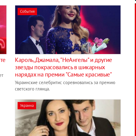
События
те
Кароль, Джамала, "НеАнгелы" и другие
"
звезды покрасовались в шикарных
нарядах на премии "Самые красивые"
ет
Украинские селебритис соревновались за премию
светского глянца.
Украина