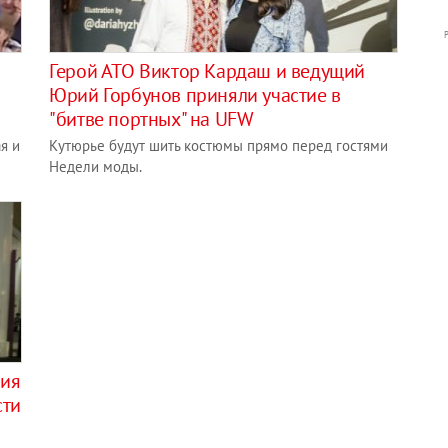
Герой АТО Виктор Кардаш и ведущий
Юрий Горбунов приняли участие в
"битве портных" на UFW
я и
Кутюрье будут шить костюмы прямо перед гостями
Недели моды.
рия
сти