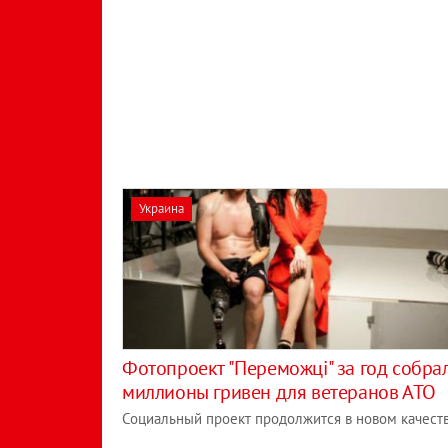
Украина
Фотопроект "Переможці" за год собра
миллионы гривен для ветеранов АТО
Социальный проект продолжится в новом качеств