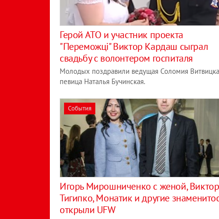
Герой АТО и участник проекта
"Переможці" Виктор Кардаш сыграл
свадьбу с волонтером госпиталя
Молодых поздравили ведущая Соломия Витвицка
певица Наталья Бучинская.
События
Игорь Мирошниченко с женой, Викто
Тигипко, Монатик и другие знаменито
открыли UFW