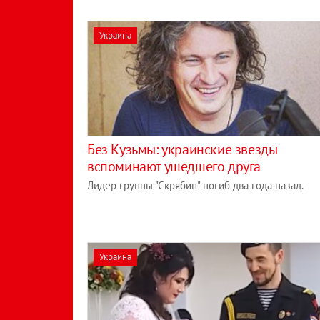
Украина
Без Кузьмы: украинские звезды
вспоминают ушедшего друга
Лидер группы "Скрябин" погиб два года назад.
Украина