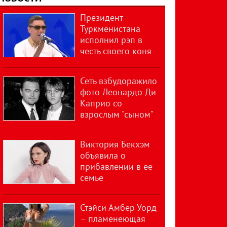
Президент
Туркменистана
исполнил рэп в
честь своего коня
Сеть взбудоражило
фото Леонардо Ди
Каприо со
взрослым "сыном"
Виктория Бекхэм
объявила о
прибавлении в ее
семье
Стэйси Амбер Уорд
– пламенеющая