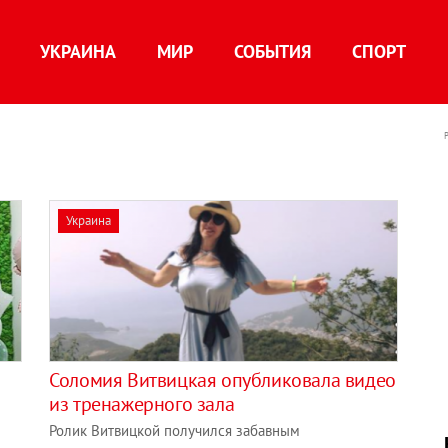
УКРАИНА
МИР
СОБЫТИЯ
СПОРТ
Украина
Соломия Витвицкая опубликовала видео
из тренажерного зала
Ролик Витвицкой получился забавным