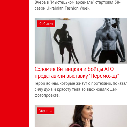
Вчера в "Мыстецьком арсенале" стартовал 38-
сезон Ukrainian Fashion Week.
События
Соломия Витвицкая и бойцы АТО
представили выставку "Переможці"
Герои войны, которые живут с протезами, показа
силу духа и красоту тела во вдохновляющем
фотопроекте.
Украина