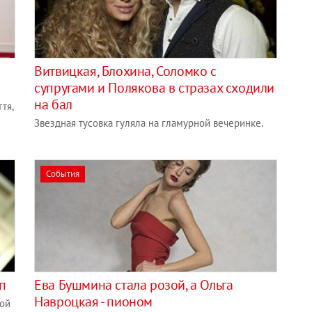
Витвицкая, Блохина, Соломко с
супругами и Полякова в стразах сходили
на бал
тя,
Звездная тусовка гуляла на гламурной вечеринке.
События
п
Ева Бушмина стала розой, а Ольга
Навроцкая - пионом
вой