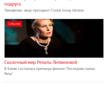
подруга
Тимофеева - вице-президент Crystal Group Ukraine
События
Сказочный мир Ренаты Литвиновой
В Киеве состоялась премьера фильма "Последняя сказка
Риты"