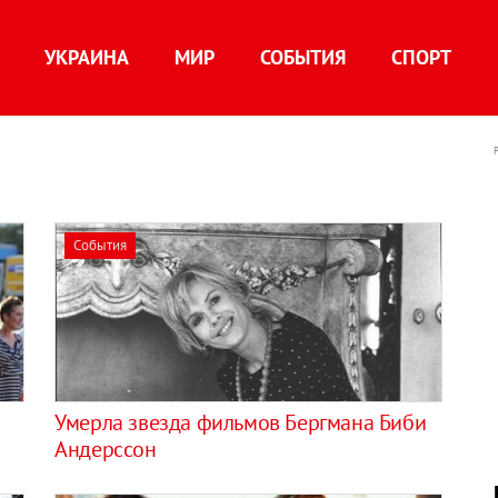
УКРАИНА
МИР
СОБЫТИЯ
СПОРТ
События
Умерла звезда фильмов Бергмана Биби
Андерссон