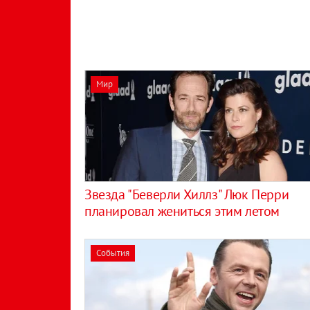
Мир
Звезда "Беверли Хиллз" Люк Перри
планировал жениться этим летом
События