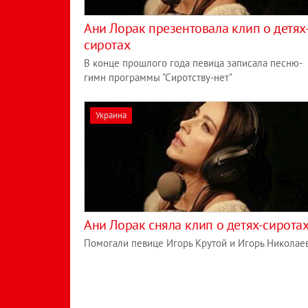
Ани Лорак презентовала клип о детях
сиротах
В конце прошлого года певица записала песню-
гимн программы "Сиротству-нет"
Украина
Ани Лорак сняла клип о детях-сирота
Помогали певице Игорь Крутой и Игорь Николае