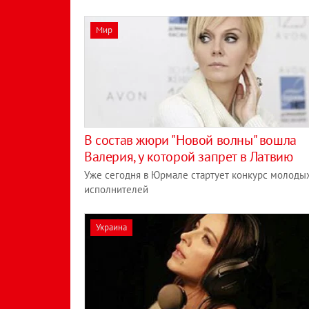
Мир
В состав жюри "Новой волны" вошла
Валерия, у которой запрет в Латвию
Уже сегодня в Юрмале стартует конкурс молоды
исполнителей
Украина