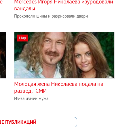
е
Mercedes Игоря Николаева изуродовали
вандалы
Прокололи шины и разрисовали двери
Мир
Молодая жена Николаева подала на
развод, - СМИ
Из-за измен мужа
ШЕ ПУБЛИКАЦИЙ