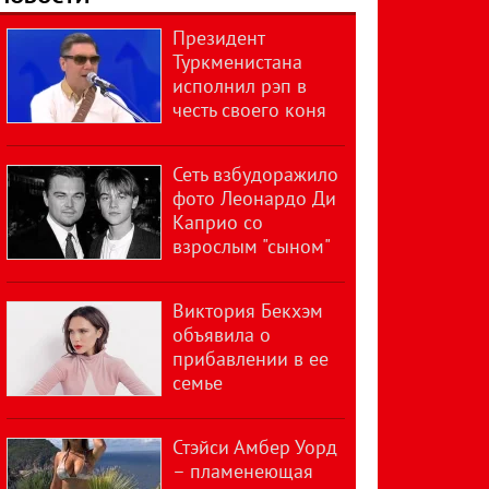
Президент
Туркменистана
исполнил рэп в
честь своего коня
Сеть взбудоражило
фото Леонардо Ди
Каприо со
взрослым "сыном"
Виктория Бекхэм
объявила о
прибавлении в ее
семье
Стэйси Амбер Уорд
– пламенеющая