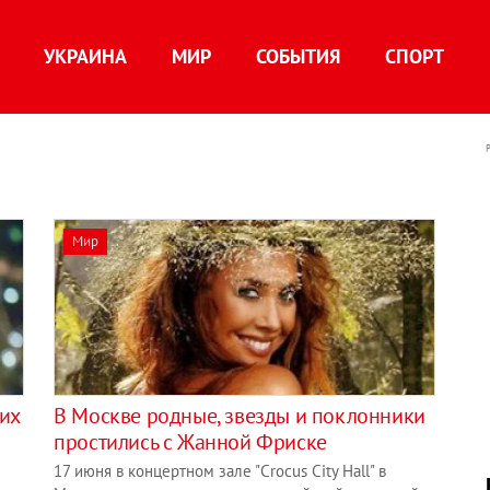
УКРАИНА
МИР
СОБЫТИЯ
СПОРТ
Мир
их
В Москве родные, звезды и поклонники
простились с Жанной Фриске
17 июня в концертном зале "Crocus City Hall" в