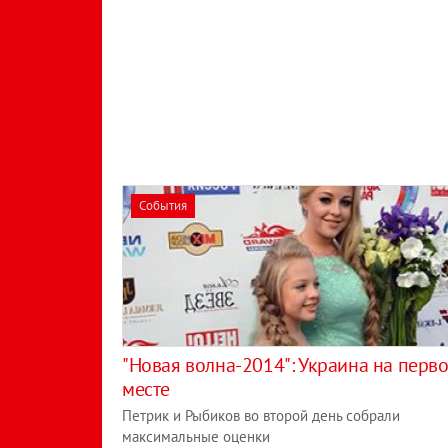
События
"Новая волна-2014": Украина на перв
месте
Петрик и Рыбиков во второй день собрали
максимальные оценки