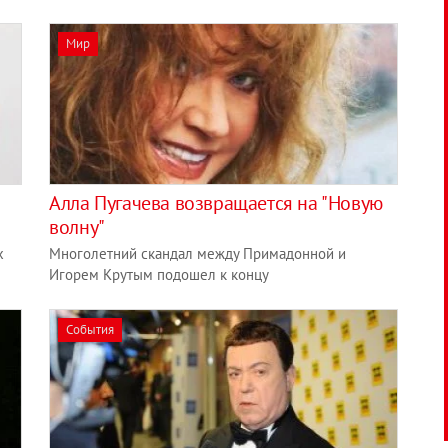
Мир
Алла Пугачева возвращается на "Новую
волну"
х
Многолетний скандал между Примадонной и
Игорем Крутым подошел к концу
События