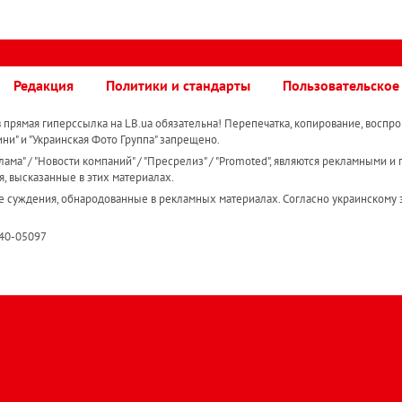
Редакция
Политики и стандарты
Пользовательское
прямая гиперссылка на LB.ua обязательна! Перепечатка, копирование, воспро
ини" и "Украинская Фото Группа" запрещено.
ама" / "Новости компаний" / "Пресрелиз" / "Promoted", являются рекламными и 
я, высказанные в этих материалах.
е суждения, обнародованные в рекламных материалах. Согласно украинскому з
R40-05097