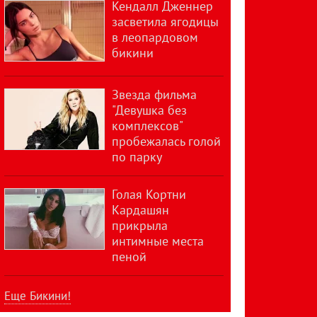
Кендалл Дженнер
засветила ягодицы
в леопардовом
бикини
Звезда фильма
"Девушка без
комплексов"
пробежалась голой
по парку
Голая Кортни
Кардашян
прикрыла
интимные места
пеной
Еще Бикини!