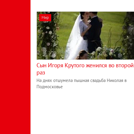
Мир
Сын Игоря Крутого женился во второй
раз
На днях отшумела пышная свадьба Николая в
Подмосковье