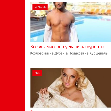
Украина
Звезды массово уехали на курорты
Козловский - в Дубаи, а Полякова - в Куршевель
Мир