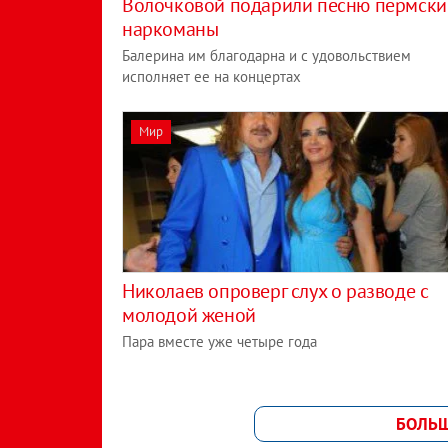
Волочковой подарили песню пермски
наркоманы
Балерина им благодарна и с удовольствием
исполняет ее на концертах
Мир
Николаев опроверг слух о разводе с
молодой женой
Пара вместе уже четыре года
БОЛЬ