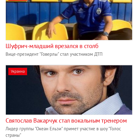
Шуфрич-младший врезался в столб
Вице-президент "Говерлы" стал участником ДТП
Украина
Святослав Вакарчук стал вокальным тренером
Лидер группы "Океан Ельзи" примет участие в шоу "Голос
страны"