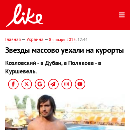
Главная
—
Украина
—
8 января 2013
, 12:44
Звезды массово уехали на курорты
Козловский - в Дубаи, а Полякова - в
Куршевель.