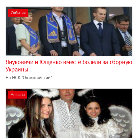
События
Януковичи и Ющенко вместе болели за сборную
Украины
На НСК "Олимпийский"
Украина