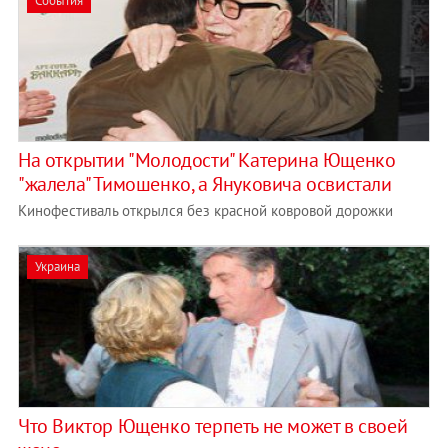
События
На открытии "Молодости" Катерина Ющенко
"жалела" Тимошенко, а Януковича освистали
Кинофестиваль открылся без красной ковровой дорожки
Украина
Что Виктор Ющенко терпеть не может в своей