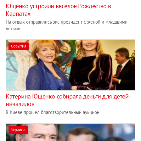
Ющенко устроили веселое Рождество в
Карпатах
На отдых отправились экс-президент с женой и младшими
детьми
События
Катерина Ющенко собирала деньги для детей-
инвалидов
В Киеве прошел благотворительный аукцион
Украина