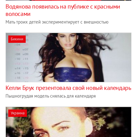
Водянова появилась на публике с красными
волосами
Мать троих детей экспериментирует с внешностью
Бикини
Келли Брук презентовала свой новый календарь
Пышногрудая модель снялась для календаря
Украина