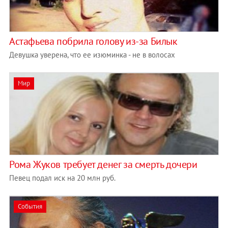
Астафьева побрила голову из-за Билык
Девушка уверена, что ее изюминка - не в волосах
Мир
Рома Жуков требует денег за смерть дочери
Певец подал иск на 20 млн руб.
События