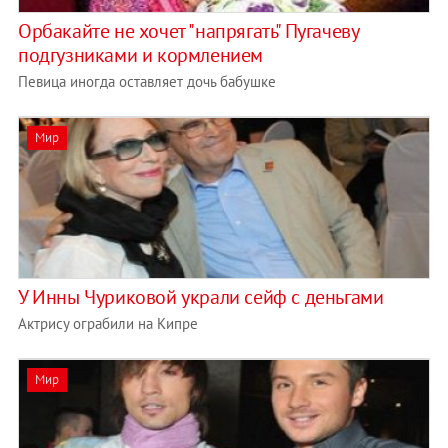
Орбакайте не хочет "напрягать" Пугачеву
подгузниками и кормлением
Певица иногда оставляет дочь бабушке
Мир
У Инны Чуриковой украли сейф с деньгами
Актрису ограбили на Кипре
Мир