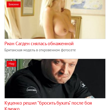
Бикини
Риан Сагден снялась обнаженной
Британская модель в откровенном фотосете
Мир
Куценко решил "бросить бухать" после боя
Кличко