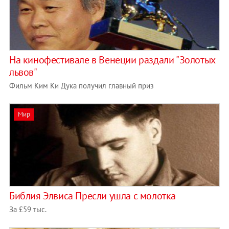
На кинофестивале в Венеции раздали "Золотых
львов"
Фильм Ким Ки Дука получил главный приз
Мир
Библия Элвиса Пресли ушла с молотка
За £59 тыс.