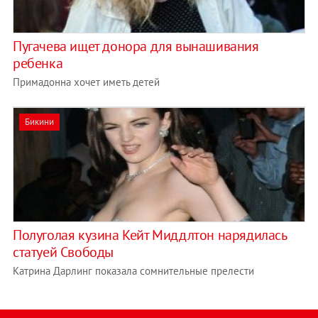
Пугачева ищет донора для вынашивания
ребенка
Примадонна хочет иметь детей
Бикини
Полуголая кузина Кейт Миддлтон нарядилась
статуей Свободы
Катрина Дарлинг показала сомнительные прелести