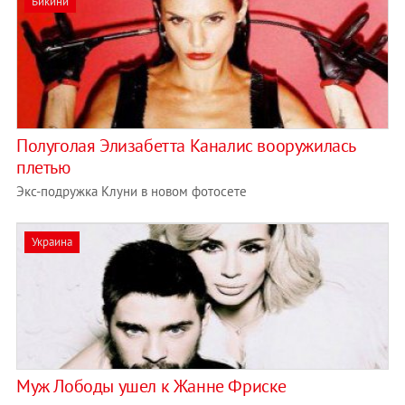
Бикини
Полуголая Элизабетта Каналис вооружилась
плетью
Экс-подружка Клуни в новом фотосете
Украина
Муж Лободы ушел к Жанне Фриске