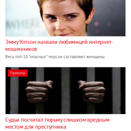
Эмму Уотсон назвали любимицей интернет-
мошенников
Весь топ-10 "опасных" персон составляют женщины
Приколы
Судья посчитал тюрьму слишком вредным
местом для преступника