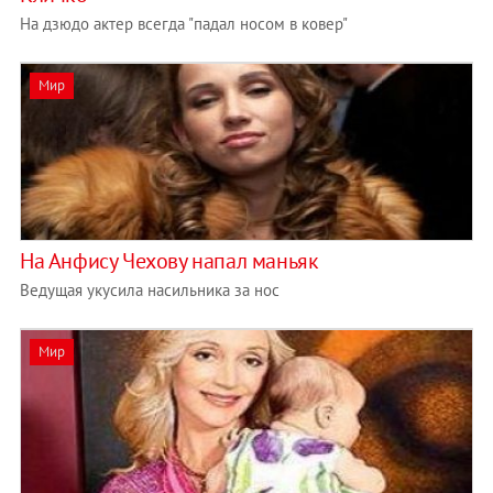
На дзюдо актер всегда "падал носом в ковер"
Мир
На Анфису Чехову напал маньяк
Ведущая укусила насильника за нос
Мир