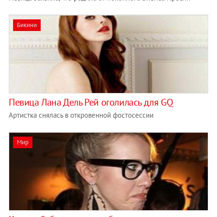
Бикини
Певица Лана Дель Рей оголилась для GQ
Артистка снялась в откровенной фостосессии
Мир